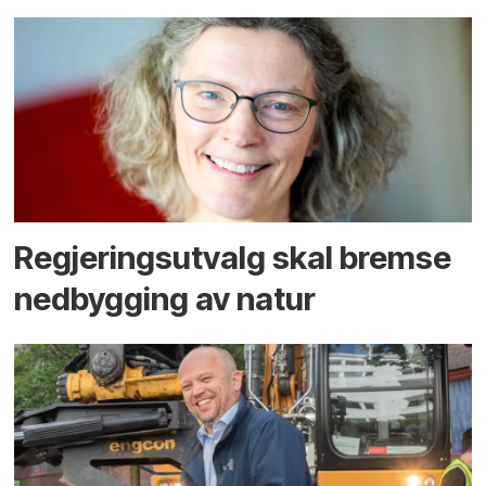
Regjerings­utvalg skal bremse
ned­bygging av natur