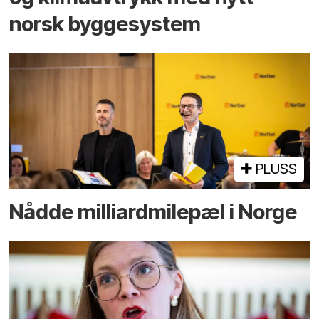
norsk bygge­system
PLUSS
Nådde milliard­­milepæl i Norge