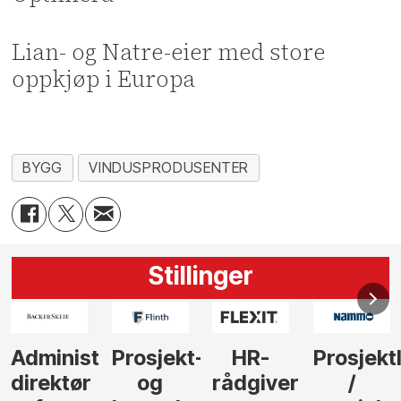
Lian- og Natre-eier med store
oppkjøp i Europa
BYGG
VINDUSPRODUSENTER
Stillinger
-
HR-
Prosjektleder
Vi
Anlegg
rådgiver
/
behøver
søker