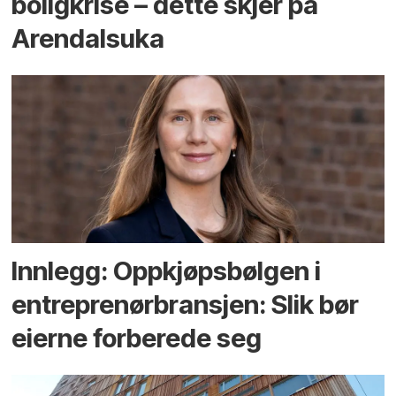
bolig­krise – dette skjer på
Arendals­uka
Innlegg: Oppkjøps­bølgen i
entreprenør­bransjen: Slik bør
eierne forberede seg