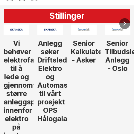
Stillinger
Senior
Senior
Prosjekteringsled
Rådgive
Kalkulatør
Tilbudsleder
ingeniør
der
- Asker
Anlegg
elektro,
- Oslo
Oslo
jon
andsvegen