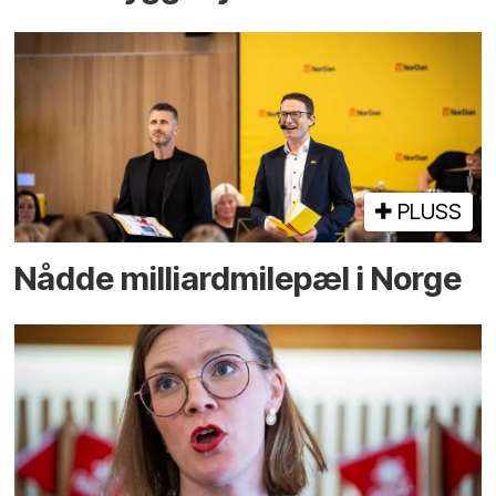
PLUSS
Nådde milliard­­milepæl i Norge