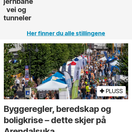
Her finner du alle stillingene
PLUSS
Bygge­regler, beredskap og
bolig­krise – dette skjer på
Arendals­uka