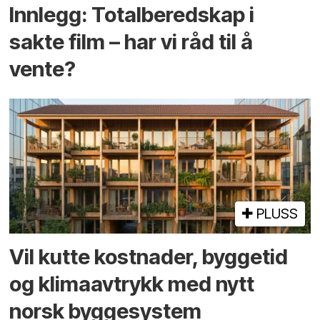
Innlegg: Totalberedskap i
sakte film – har vi råd til å
vente?
PLUSS
Vil kutte kostnader, byggetid
og klima­avtrykk med nytt
norsk bygge­system