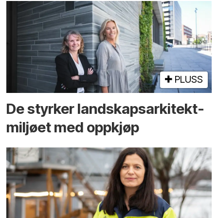
PLUSS
De styrker landskaps­arkitekt­
miljøet med oppkjøp