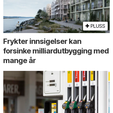
PLUSS
Frykter innsigelser kan
forsinke milliard­utbygging med
mange år