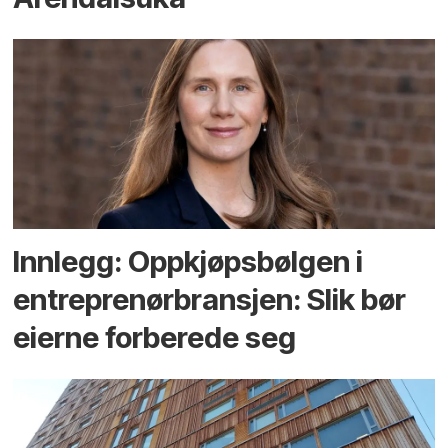
Innlegg: Oppkjøps­bølgen i
entreprenør­bransjen: Slik bør
eierne forberede seg