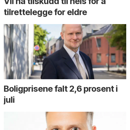
Vil ha tilskudd til heis for å
tilrettelegge for eldre
Boligprisene falt 2,6 prosent i
juli