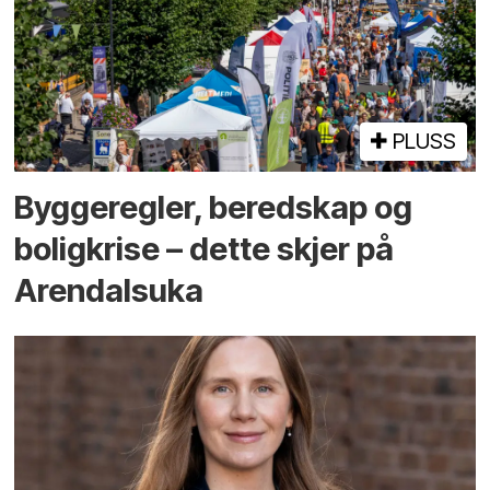
PLUSS
Bygge­regler, beredskap og
bolig­krise – dette skjer på
Arendals­uka