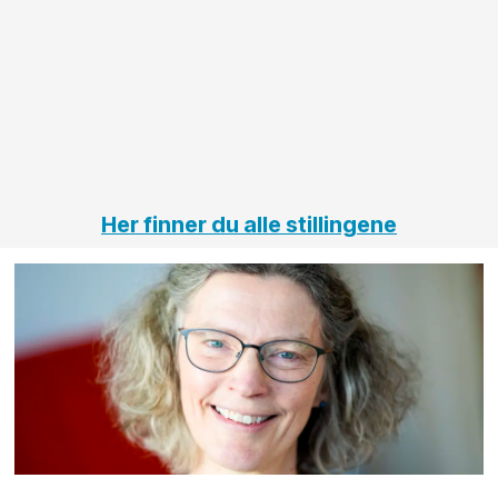
innenfor
OPS
elektro
Hålogal
på
jernbane,
vei og
tunneler
Her finner du alle stillingene