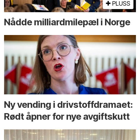
PLUSS
Nådde milliard­­milepæl i Norge
Ny vending i drivstoffdramaet:
Rødt åpner for nye avgiftskutt