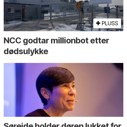
PLUSS
NCC godtar millionbot etter
dødsulykke
Søreide holder døren lukket for