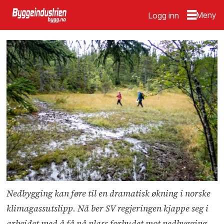
Logg inn
Nedbygging kan føre til en dramatisk økning i norske
klimagassutslipp. Nå ber SV regjeringen kjappe seg i
arbeidet med å få på plass forbudet mot nedbygging.