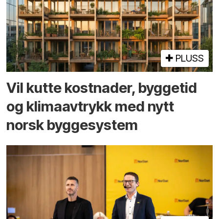
PLUSS
Vil kutte kostnader, byggetid
og klima­avtrykk med nytt
norsk bygge­system