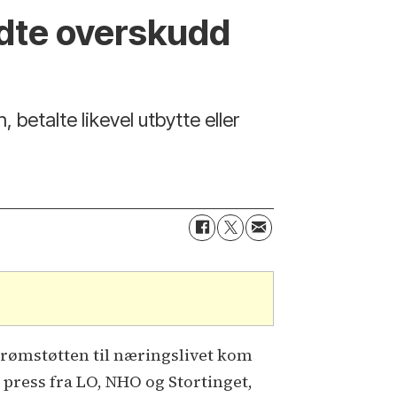
ndte overskudd
 betalte likevel utbytte eller
trømstøtten til næringslivet kom
r press fra LO, NHO og Stortinget,