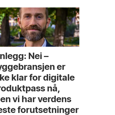
nlegg: Nei –
yggebransjen er
ke klar for digitale
roduktpass nå,
en vi har verdens
este forutsetninger