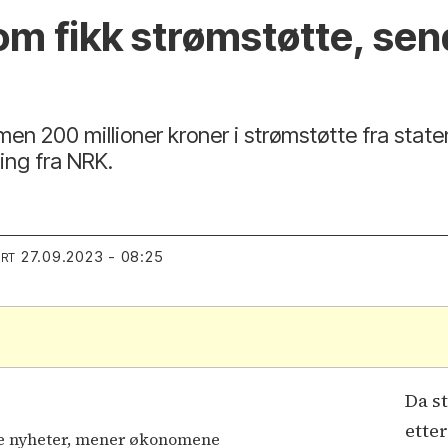
om fikk strømstøtte, se
en 200 millioner kroner i strømstøtte fra staten,
ing fra NRK.
27.09.2023 - 08:25
ERT
Da s
ette
de nyheter, mener økonomene