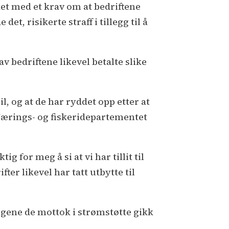
det med et krav om at bedriftene
t, risikerte straff i tillegg til å
v bedriftene likevel betalte slike
l, og at de har ryddet opp etter at
ærings- og fiskeridepartementet
g for meg å si at vi har tillit til
er likevel har tatt utbytte til
engene de mottok i strømstøtte gikk