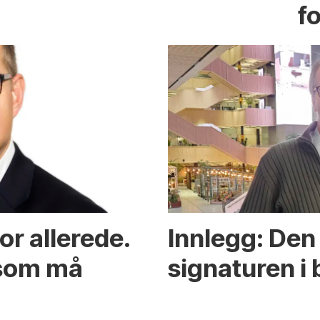
fo
or allerede.
Innlegg: Den 
 som må
signaturen i 