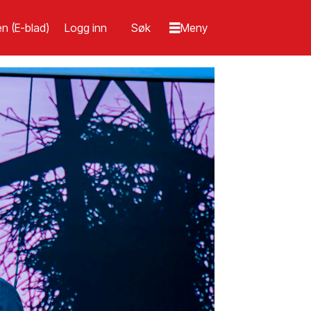
n (E-blad)
Logg inn