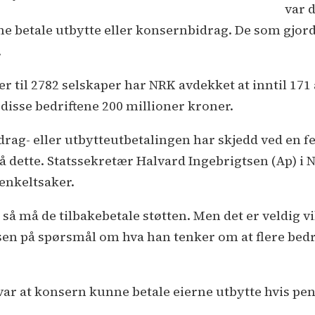
var 
betale utbytte eller konsernbidrag. De som gjorde de
.
 til 2782 selskaper har NRK avdekket at inntil 171 a
isse bedriftene 200 millioner kroner.
rag- eller utbytteutbetalingen har skjedd ved en fei
tte. Statssekretær Halvard Ingebrigtsen (Ap) i N
l enkeltsaker.
så må de tilbakebetale støtten. Men det er veldig vikti
en på spørsmål om hva han tenker om at flere bedrift
 var at konsern kunne betale eierne utbytte hvis p