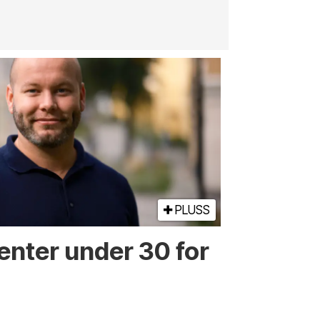
jernbane, v
PLUSS
enter under 30 for