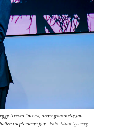
r, Peggy Hessen Følsvik, næringsminister Jan
llen i september i fjor.
Foto: Stian Lysberg