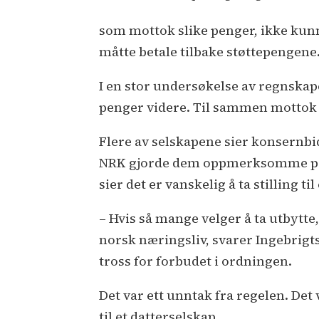
som mottok slike penger, ikke kunne 
måtte betale tilbake støttepengene
I en stor undersøkelse av regnskaper
penger videre. Til sammen mottok d
Flere av selskapene sier konsernbid
NRK gjorde dem oppmerksomme på de
sier det er vanskelig å ta stilling ti
– Hvis så mange velger å ta utbytte, 
norsk næringsliv, svarer Ingebrigts
tross for forbudet i ordningen.
Det var ett unntak fra regelen. Det
til et datterselskap.