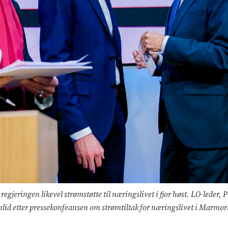
e regjeringen likevel strømstøtte til næringslivet i fjor høst. LO-lede
lid etter pressekonfeansen om strømtiltak for næringslivet i Marmorha