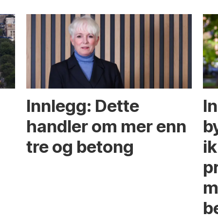
Innlegg: Dette
In
handler om mer enn
b
tre og betong
ik
p
m
b