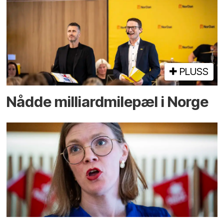
PLUSS
Nådde milliard­­milepæl i Norge