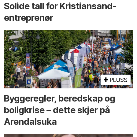
Solide tall for Kristiansand-
entreprenør
PLUSS
Bygge­regler, beredskap og
bolig­krise – dette skjer på
Arendals­uka