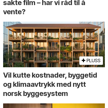
sakte film – har vi råd til å
vente?
PLUSS
Vil kutte kostnader, byggetid
og klima­avtrykk med nytt
norsk bygge­system