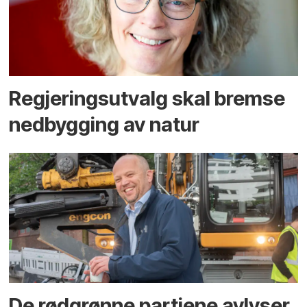
Regjerings­utvalg skal bremse
ned­bygging av natur
De rødgrønne partiene avlyser