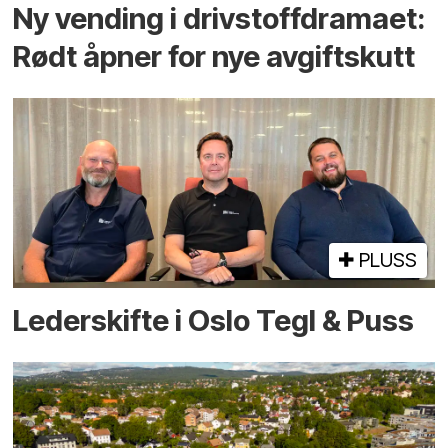
Ny vending i drivstoffdramaet:
Rødt åpner for nye avgiftskutt
PLUSS
Lederskifte i Oslo Tegl & Puss