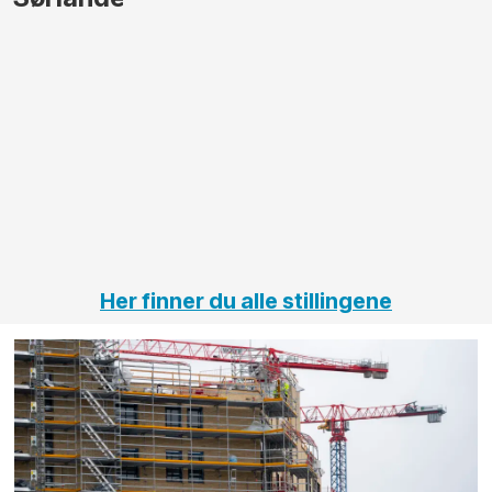
større
til vårt
anleggsprosjekter
prosjekt
innenfor
OPS
elektro
Hålogal
på
jernbane,
vei og
tunneler
Her finner du alle stillingene