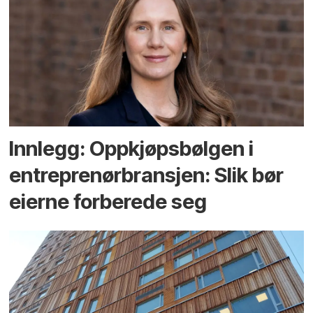
Innlegg: Oppkjøps­bølgen i
entreprenør­bransjen: Slik bør
eierne forberede seg