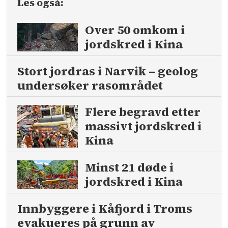
Les også:
Over 50 omkom i
jord­skred i Kina
Stort jordras i Narvik – geolog
undersøker rasområdet
Flere begravd etter
massivt jord­skred i
Kina
Minst 21 døde i
jordskred i Kina
Innbyggere i Kåfjord i Troms
evakueres på grunn av