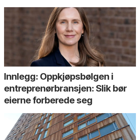
Innlegg: Oppkjøps­bølgen i
entreprenør­bransjen: Slik bør
eierne forberede seg