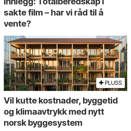
Innlegg: Totalberedskap i
sakte film – har vi råd til å
vente?
PLUSS
Vil kutte kostnader, byggetid
og klima­avtrykk med nytt
norsk bygge­system