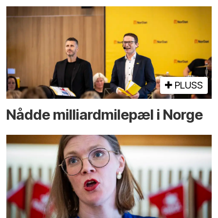
PLUSS
Nådde milliard­­milepæl i Norge