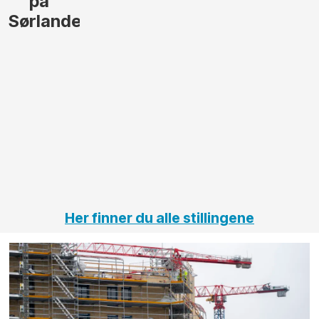
lede og
og
gjennomføre
Automas
større
til vårt
anleggsprosjekter
prosjekt
innenfor
OPS
elektro
Hålogal
på
jernbane,
vei og
tunneler
Her finner du alle stillingene