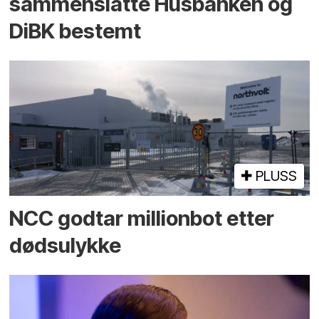
sammenslåtte Husbanken og
DiBK bestemt
PLUSS
NCC godtar millionbot etter
dødsulykke