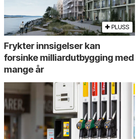
PLUSS
Frykter innsigelser kan
forsinke milliard­utbygging med
mange år