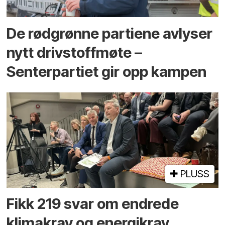
De rødgrønne partiene avlyser
nytt drivstoffmøte –
Senterpartiet gir opp kampen
PLUSS
Fikk 219 svar om endrede
klimakrav og energikrav