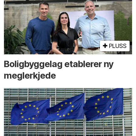
PLUSS
Boligbyggelag etablerer ny
megler­kjede