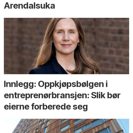
Arendals­uka
Innlegg: Oppkjøps­bølgen i
entreprenør­bransjen: Slik bør
eierne forberede seg