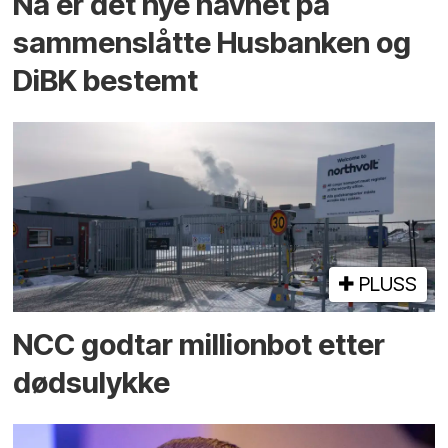
Nå er det nye navnet på
sammenslåtte Husbanken og
DiBK bestemt
PLUSS
NCC godtar millionbot etter
dødsulykke