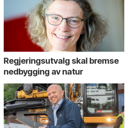
Regjerings­utvalg skal bremse
ned­bygging av natur