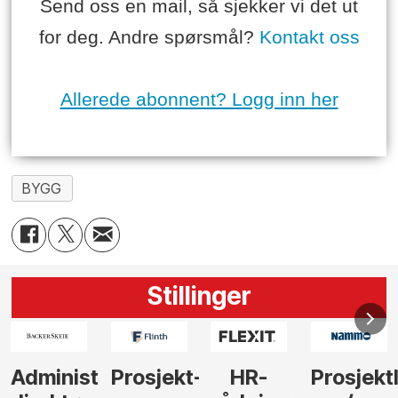
Send oss en mail, så sjekker vi det ut
for deg. Andre spørsmål?
Kontakt oss
Allerede abonnent? Logg inn her
BYGG
Stillinger
-
HR-
Prosjektleder
Vi
Anlegg