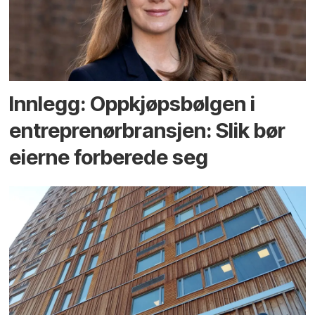
Innlegg: Oppkjøps­bølgen i
entreprenør­bransjen: Slik bør
eierne forberede seg