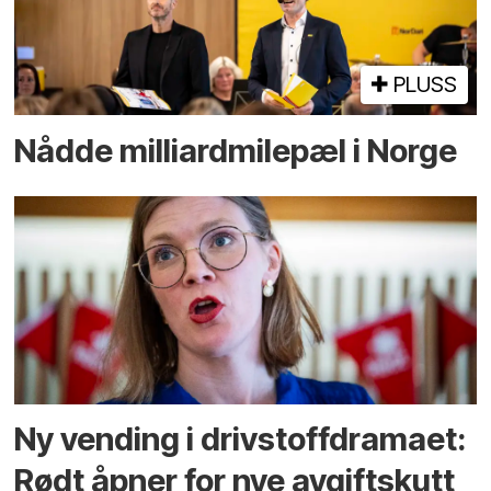
PLUSS
Nådde milliard­­milepæl i Norge
Ny vending i drivstoffdramaet:
Rødt åpner for nye avgiftskutt