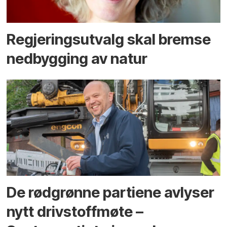
Regjerings­utvalg skal bremse
ned­bygging av natur
De rødgrønne partiene avlyser
nytt drivstoffmøte –