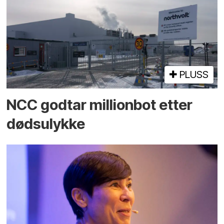
PLUSS
NCC godtar millionbot etter
dødsulykke