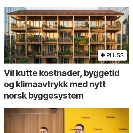
PLUSS
Vil kutte kostnader, byggetid
og klima­avtrykk med nytt
norsk bygge­system