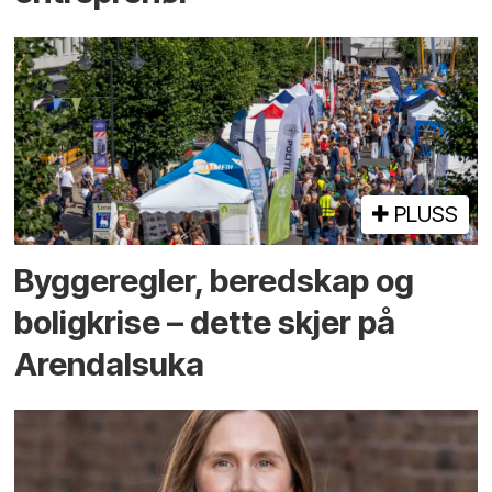
PLUSS
Bygge­regler, beredskap og
bolig­krise – dette skjer på
Arendals­uka