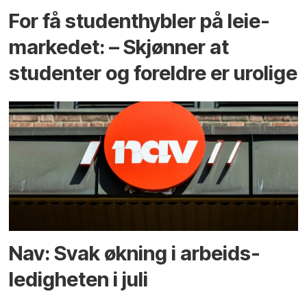
For få student­hybler på leie­
markedet: – Skjønner at
studenter og foreldre er urolige
Nav: Svak økning i arbeids­
ledigheten i juli