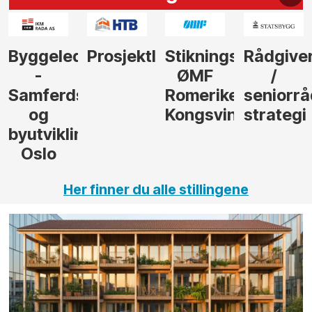
der
Prosjektleder
Stikningsingeniør
Rådgiver
Anleggs
ØMF
/
til
sel
Romerike
seniorrådgiver
hotellpr
Kongsvinger
strategi
i Gulen
ng,
Her finner du alle stillingene