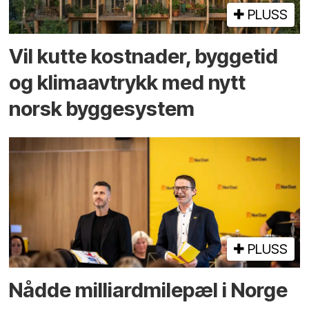
PLUSS
Vil kutte kostnader, byggetid
og klima­avtrykk med nytt
norsk bygge­system
PLUSS
Nådde milliard­­milepæl i Norge