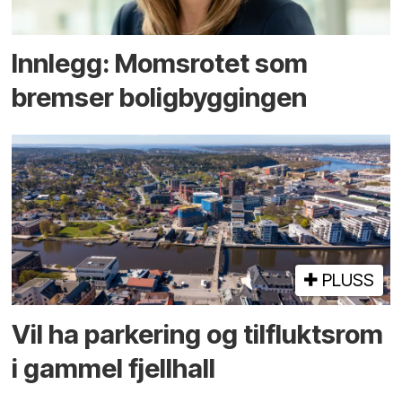
Innlegg: Moms­rotet som
bremser bolig­byggingen
PLUSS
Vil ha parkering og tilflukts­rom
i gammel fjellhall