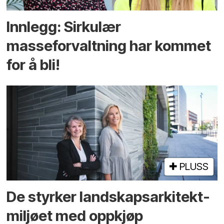
Innlegg: Sirkulær
masseforvaltning har kommet
for å bli!
PLUSS
De styrker landskaps­arkitekt­
miljøet med oppkjøp