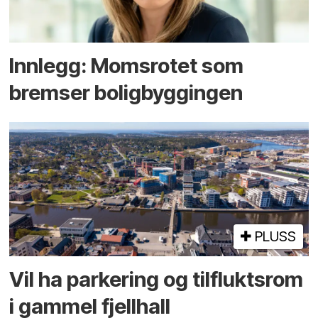
Innlegg: Moms­rotet som
bremser bolig­byggingen
PLUSS
Vil ha parkering og tilflukts­rom
i gammel fjellhall