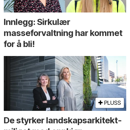
Innlegg: Sirkulær
masseforvaltning har kommet
for å bli!
PLUSS
De styrker landskaps­arkitekt­