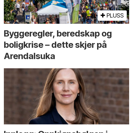
PLUSS
Bygge­regler, beredskap og
bolig­krise – dette skjer på
Arendals­uka