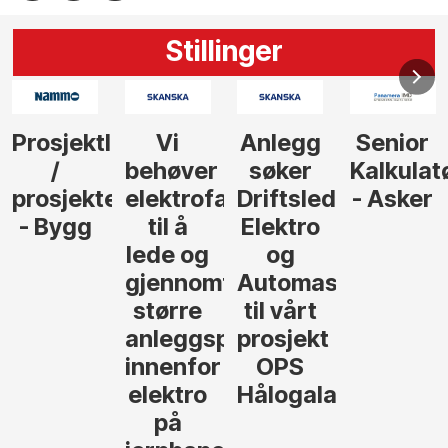
Stillinger
Anlegg
Senior
Senior
Prosjekt
søker
Kalkulatør
Tilbudsleder
r
agfolk
Driftsleder
- Asker
Anlegg
Elektro
- Oslo
og
føre
Automasjon
til vårt
rosjekter
prosjekt
OPS
Hålogalandsvegen