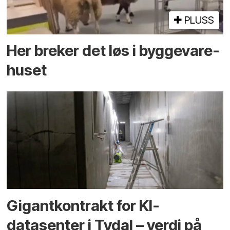
PLUSS
Her breker det løs i bygge­vare­
huset
Gigantkontrakt for KI-
datasenter i Tydal – verdi på