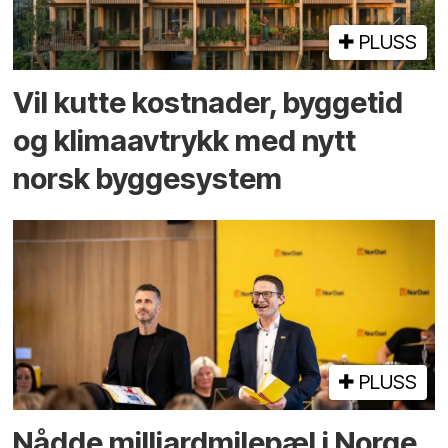
PLUSS
Vil kutte kostnader, byggetid
og klima­avtrykk med nytt
norsk bygge­system
PLUSS
Nådde milliard­­milepæl i Norge