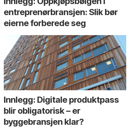
Innlegg: Oppkjøps­bølgen i
entreprenør­bransjen: Slik bør
eierne forberede seg
Innlegg: Digitale produktpass
blir obligatorisk – er
byggebransjen klar?