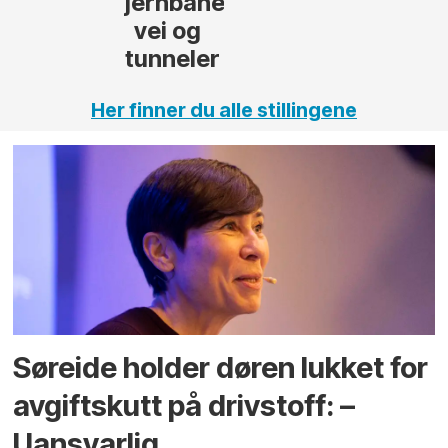
,
Her finner du alle stillingene
Søreide holder døren lukket for
avgiftskutt på drivstoff: –
Uansvarlig