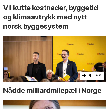
Vil kutte kostnader, byggetid
og klima­avtrykk med nytt
norsk bygge­system
PLUSS
Nådde milliard­­milepæl i Norge