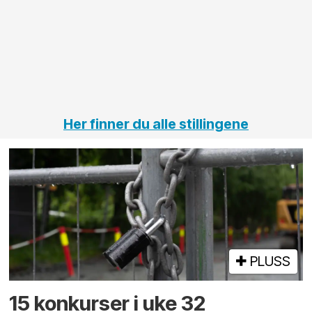
elektro
Hålogal
på
jernbane,
vei og
tunneler
Her finner du alle stillingene
PLUSS
15 konkurser i uke 32