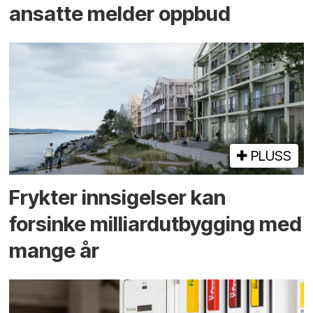
ansatte melder oppbud
PLUSS
Frykter innsigelser kan
forsinke milliard­utbygging med
mange år