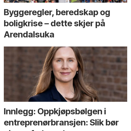
Bygge­regler, beredskap og
bolig­krise – dette skjer på
Arendals­uka
Innlegg: Oppkjøps­bølgen i
entreprenør­bransjen: Slik bør