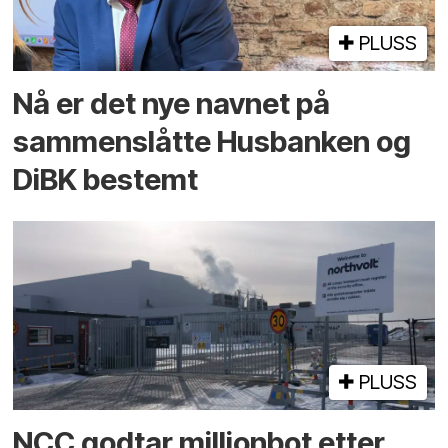
PLUSS
Nå er det nye navnet på
sammenslåtte Husbanken og
DiBK bestemt
PLUSS
NCC godtar millionbot etter