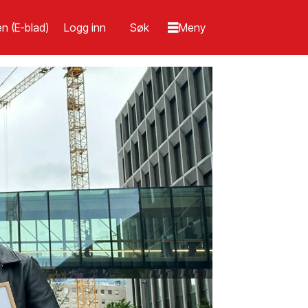
n (E-blad)
Logg inn