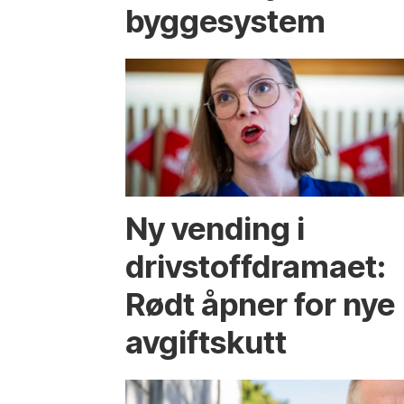
bygge­system
Ny vending i
drivstoffdramaet:
Rødt åpner for nye
avgiftskutt