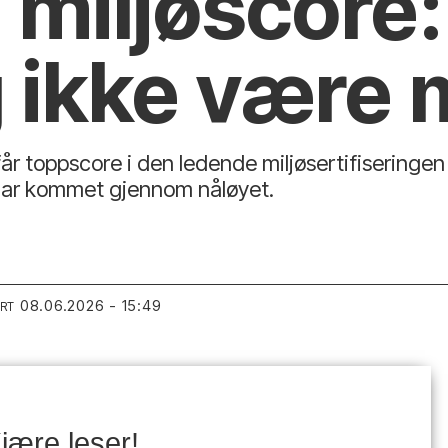
miljøscore:
g ikke være 
får toppscore i den ledende miljøsertifiseringe
 har kommet gjennom nåløyet.
08.06.2026 - 15:49
ERT
jære leser!