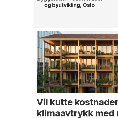
og byutvikling, Oslo
Vil kutte kostnade
klima­avtrykk med 