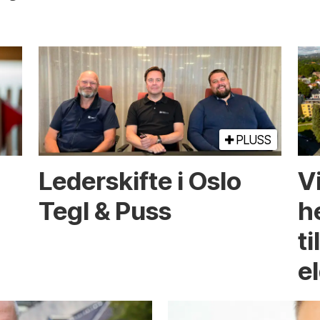
PLUSS
Lederskifte i Oslo
Vi
Tegl & Puss
he
ti
e