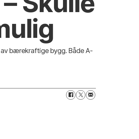
 – Skulle
mulig
n av bærekraftige bygg. Både A-