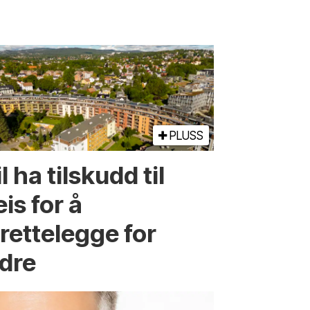
PLUSS
l ha tilskudd til
is for å
lrettelegge for
ldre