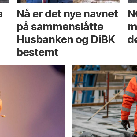
a
Nå er det nye navnet
N
på sammenslåtte
mi
Husbanken og DiBK
d
bestemt