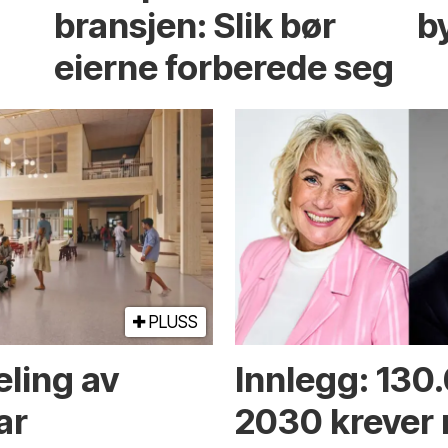
bransjen: Slik bør
b
eierne forberede seg
PLUSS
eling av
Innlegg: 130
ar
2030 krever