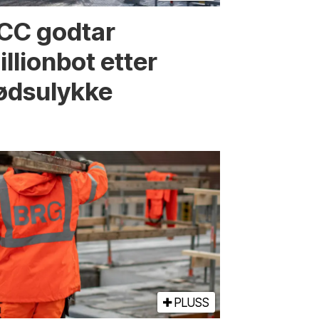
CC godtar
llionbot etter
ødsulykke
PLUSS