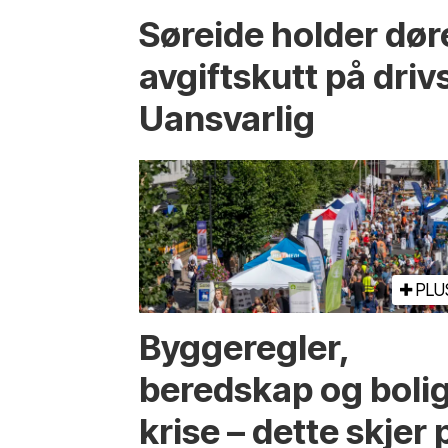
Søreide holder dør
avgiftskutt på drivs
Uansvarlig
PLU
Bygge­regler,
beredskap og boli
krise – dette skjer 