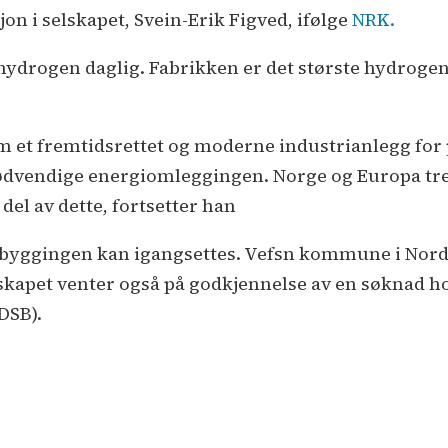
 i selskapet, Svein-Erik Figved, ifølge
NRK.
hydrogen daglig. Fabrikken er det største hydroge
m et fremtidsrettet og moderne industrianlegg fo
 nødvendige energiomleggingen. Norge og Europa t
del av dette, fortsetter han
ør byggingen kan igangsettes. Vefsn kommune i Nordl
lskapet venter også på godkjennelse av en søknad ho
DSB).