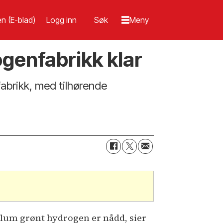
n (E-blad)
Logg inn
ogenfabrikk klar
abrikk, med tilhørende
volum grønt hydrogen er nådd, sier