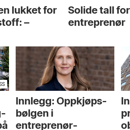
en lukket for
Solide tall f
toff: –
entreprenør
SS
Innlegg: Oppkjøps­
I
g­
bølgen i
p
på
entreprenør­
ob