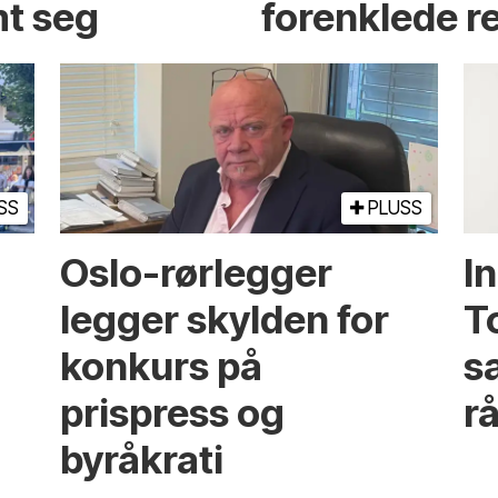
t seg
forenklede r
SS
PLUSS
Oslo-rørlegger
I
legger skylden for
T
konkurs på
sa
prispress og
rå
byråkrati