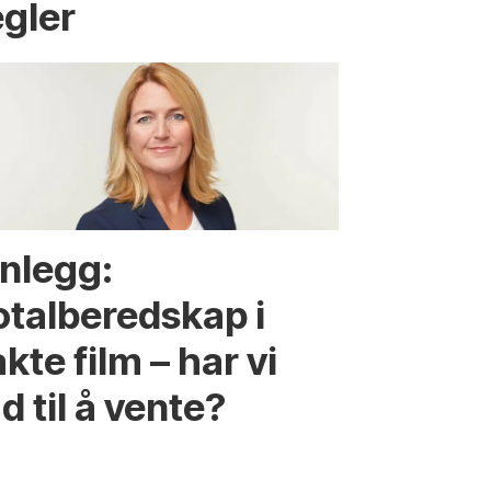
egler
nnlegg:
otalberedskap i
kte film – har vi
d til å vente?