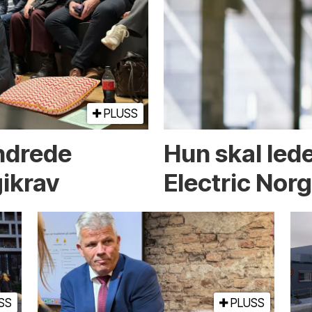
PLUSS
endrede
Hun skal led
ikrav
Electric Nor
SS
PLUSS