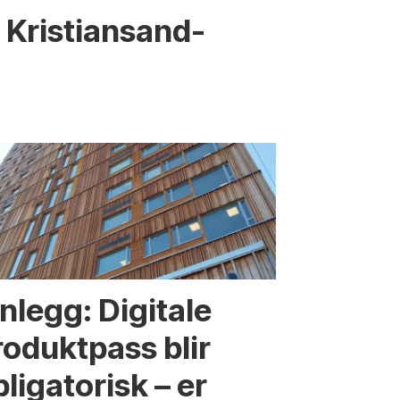
or Kristiansand-
nnlegg: Digitale
roduktpass blir
ligatorisk – er