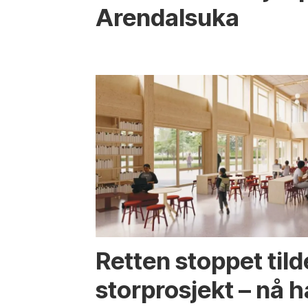
Arendals­uka
Retten stoppet tild
storprosjekt – nå h