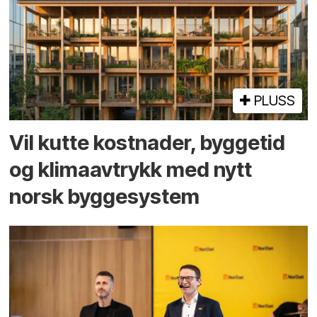
PLUSS
Vil kutte kostnader, byggetid
og klima­avtrykk med nytt
norsk bygge­system