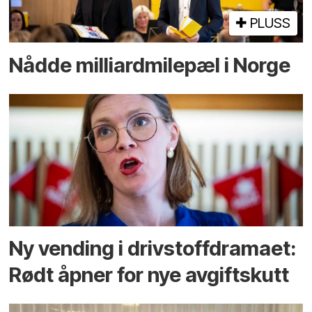
PLUSS
Nådde milliard­­milepæl i Norge
Ny vending i drivstoffdramaet:
Rødt åpner for nye avgiftskutt