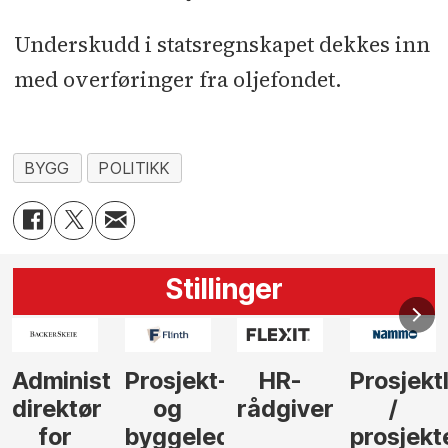
Underskudd i statsregnskapet dekkes inn
med overføringer fra oljefondet.
BYGG
POLITIKK
Stillinger
-
HR-
Prosjektleder
Vi
Anlegg
rådgiver
/
behøver
søker
der
prosjekteringsleder
elektrofagfolk
Driftsle