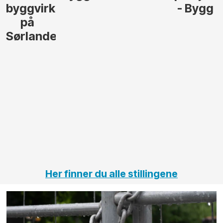
- Bygg
til å
Elektro
lede og
og
gjennomføre
Automas
større
til vårt
anleggsprosjekter
prosjekt
innenfor
OPS
elektro
Hålogal
på
jernbane,
vei og
tunneler
Her finner du alle stillingene