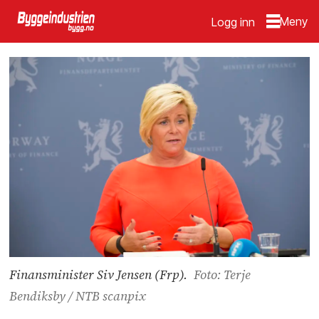
Logg inn
Finansminister Siv Jensen (Frp).
Foto: Terje
Bendiksby / NTB scanpix