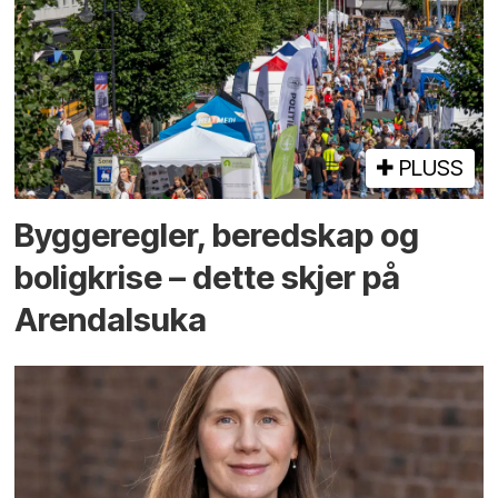
PLUSS
Bygge­regler, beredskap og
bolig­krise – dette skjer på
Arendals­uka