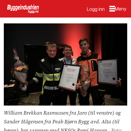
Logg inn
William Brekkan Rasmussen fra Jaro (til venstre) og
Sander Hågensen fra Peab Bjørn Bygg avd. Alta (til
høyre), her sammen med NESOs Remi Hansen.
Foto: