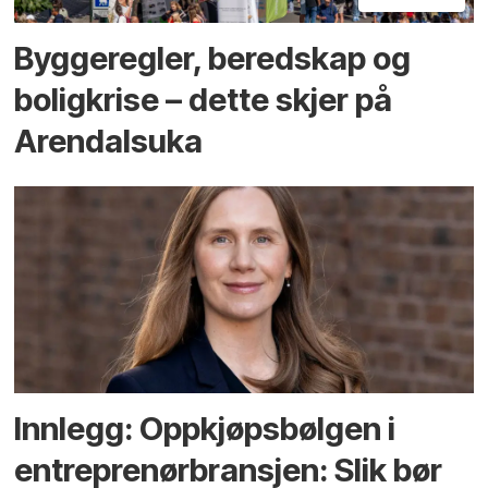
Bygge­regler, beredskap og
bolig­krise – dette skjer på
Arendals­uka
Innlegg: Oppkjøps­bølgen i
entreprenør­bransjen: Slik bør