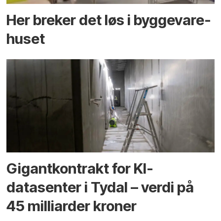
Her breker det løs i bygge­vare­
huset
Gigantkontrakt for KI-
datasenter i Tydal – verdi på
45 milliarder kroner