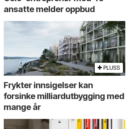
ansatte melder oppbud
PLUSS
Frykter innsigelser kan
forsinke milliard­utbygging med
mange år