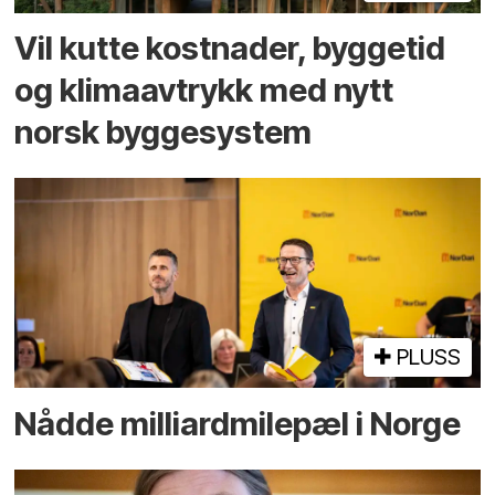
Vil kutte kostnader, byggetid
og klima­avtrykk med nytt
norsk bygge­system
PLUSS
Nådde milliard­­milepæl i Norge