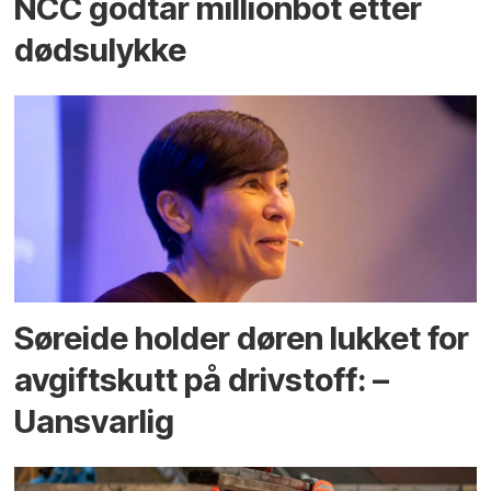
NCC godtar millionbot etter
dødsulykke
Søreide holder døren lukket for
avgiftskutt på drivstoff: –
Uansvarlig