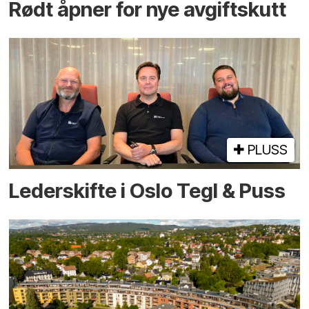
Rødt åpner for nye avgiftskutt
PLUSS
Lederskifte i Oslo Tegl & Puss