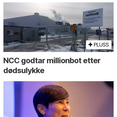
PLUSS
NCC godtar millionbot etter
dødsulykke