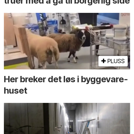
truer med å gå til borgerlig side
PLUSS
Her breker det løs i bygge­vare­
huset