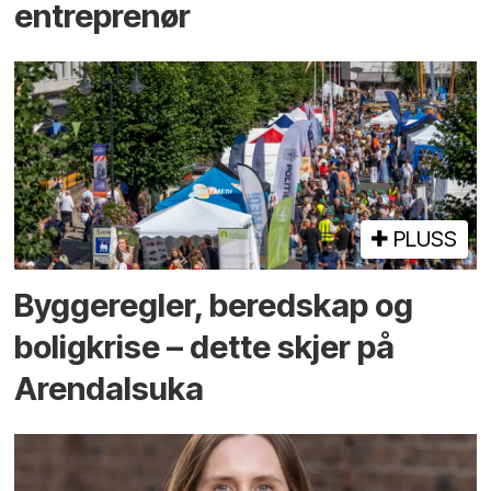
entreprenør
PLUSS
Bygge­regler, beredskap og
bolig­krise – dette skjer på
Arendals­uka