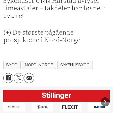
Sykehuset UNN Harstad avlyser
timeavtaler – takdeler har løsnet i
uværet
(+) De største pågående
prosjektene i Nord-Norge
BYGG
NORD-NORGE
SYKEHUSBYGG
Stillinger