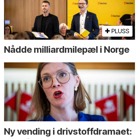
PLUSS
Nådde milliard­­milepæl i Norge
Ny vending i drivstoffdramaet: