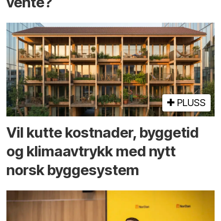
vente?
PLUSS
Vil kutte kostnader, byggetid
og klima­avtrykk med nytt
norsk bygge­system