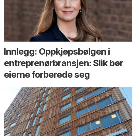
Innlegg: Oppkjøps­bølgen i
entreprenør­bransjen: Slik bør
eierne forberede seg