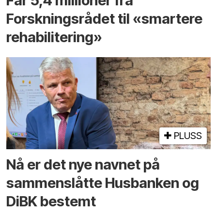
Får 5,4 millioner fra
Forskningsrådet til «smartere
rehabilitering»
PLUSS
Nå er det nye navnet på
sammenslåtte Husbanken og
DiBK bestemt