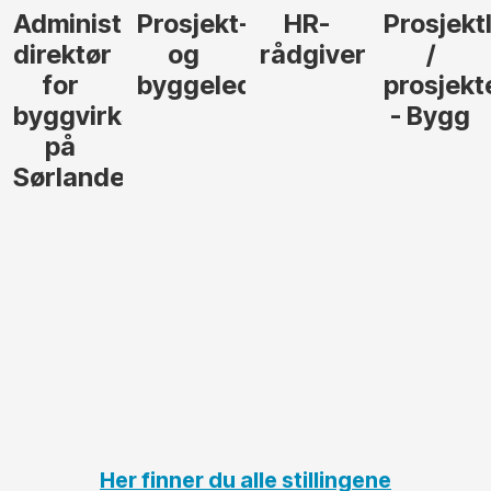
dministrerende
Prosjekt-
HR-
Prosjektled
irektør
og
rådgiver
/
b
for
byggeleder
prosjekteri
e
yggvirksomhet
- Bygg
på
l
ørlandet
g
a
i
e
j
t
Her finner du alle stillingene