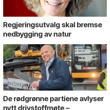
Regjerings­utvalg skal bremse
ned­bygging av natur
De rødgrønne partiene avlyser
nytt drivstoffmøte –