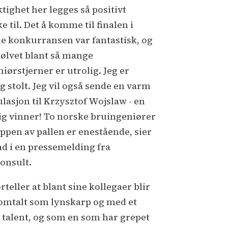
ktighet her legges så positivt
 til. Det å komme til finalen i
e konkurransen var fantastisk, og
 sølvet blant så mange
iørstjerner er utrolig. Jeg er
g stolt. Jeg vil også sende en varm
ulasjon til Krzysztof Wojslaw - en
ig vinner! To norske bruingeniører
oppen av pallen er enestående, sier
ad i en pressemelding fra
onsult.
rteller at blant sine kollegaer blir
omtalt som lynskarp og med et
t talent, og som en som har grepet