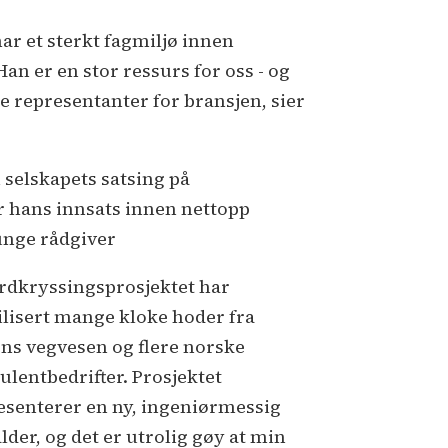
har et sterkt fagmiljø innen
n er en stor ressurs for oss - og
de representanter for bransjen, sier
n selskapets satsing på
or hans innsats innen nettopp
 unge rådgiver
ordkryssingsprosjektet har
lisert mange kloke hoder fra
ens vegvesen og flere norske
ulentbedrifter. Prosjektet
esenterer en ny, ingeniørmessig
lder, og det er utrolig gøy at min