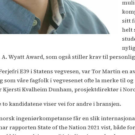
muli
komp
sitt 
helt
stude
nyli
 A. Wyatt Award, som også stiller krav til personli
erjefri E39 i Statens vegvesen, var Tor Martin en av
som våre fagfolk i vegvesenet ofte la merke til og o
er Kjersti Kvalheim Dunham, prosjektdirektør i Nor
to kandidatene viser vei for andre i bransjen.
t norsk ingeniørkompetanse får en slik internasjona
har rapporten State of the Nation 2021 vist, både fo