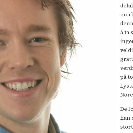
dela
merke
denn
å ta
ingen
veldi
grat
verd
på t
Lyst
Norc
De fo
han 
stor