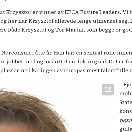
d at Krzysztof er vinner av EFCA Future Leaders. Vi 
g her har Krzysztof allerede lenge utmerket seg. Ha
ulere både Krzysztof og Tor Martin, som begge er go
 Norconsult i åtte år. Han har en sentral rolle inne
ene jobbet med og avsluttet en doktorgrad. Det er f
lplassering i kåringen av Europas mest talentfulle
– Fj
mobi
Stat
kons
repr
gulla