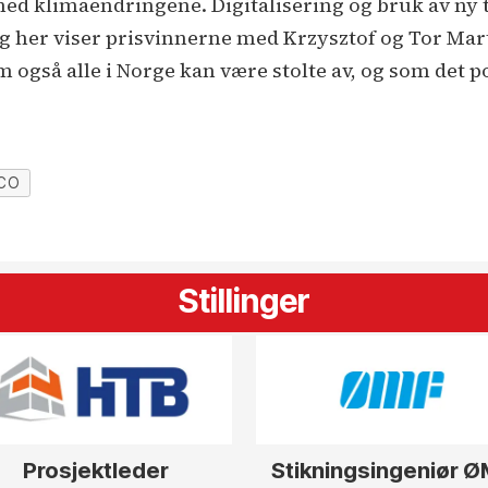
ed klimaendringene. Digitalisering og bruk av ny t
g her viser prisvinnerne med Krzysztof og Tor Mart
m også alle i Norge kan være stolte av, og som det p
CO
Stillinger
Prosjektleder
Stikningsingeniør 