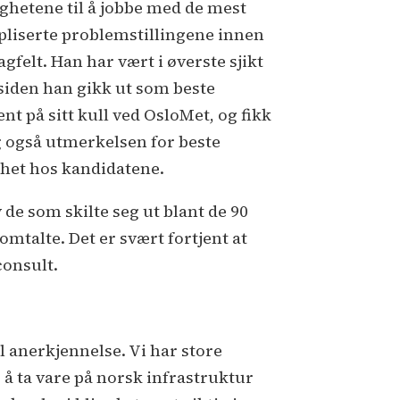
ghetene til å jobbe med de mest
liserte problemstillingene innen
fagfelt. Han har vært i øverste sjikt
 siden han gikk ut som beste
nt på sitt kull ved OsloMet, og fikk
g også utmerkelsen for beste
ghet hos kandidatene.
 de som skilte seg ut blant de 90
mtalte. Det er svært fortjent at
consult.
l anerkjennelse. Vi har store
r å ta vare på norsk infrastruktur