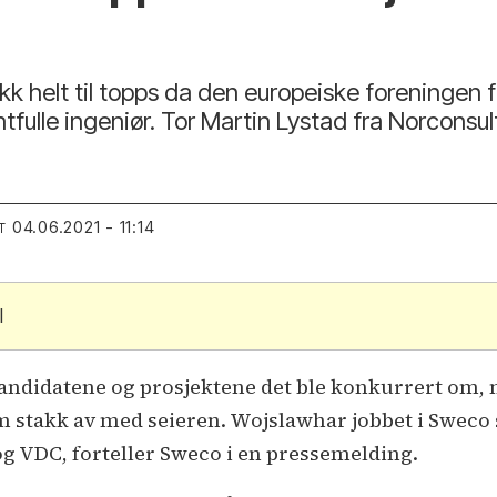
k helt til topps da den europeiske foreningen 
fulle ingeniør. Tor Martin Lystad fra Norconsul
04.06.2021 - 11:14
T
l
kandidatene og prosjektene det ble konkurrert om, m
 stakk av med seieren. Wojslawhar jobbet i Sweco 
g VDC, forteller Sweco i en pressemelding.