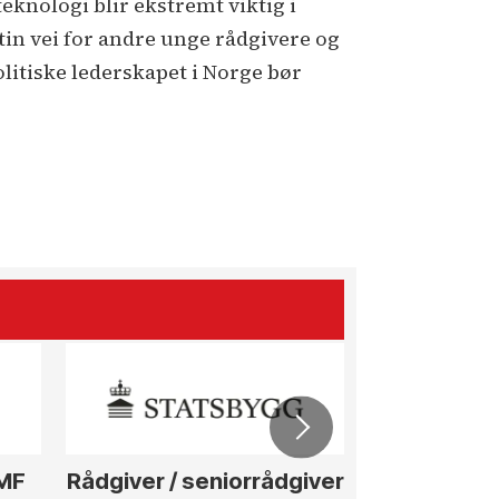
eknologi blir ekstremt viktig i
in vei for andre unge rådgivere og
olitiske lederskapet i Norge bør
ØMF
Rådgiver / seniorrådgiver
Anleggs