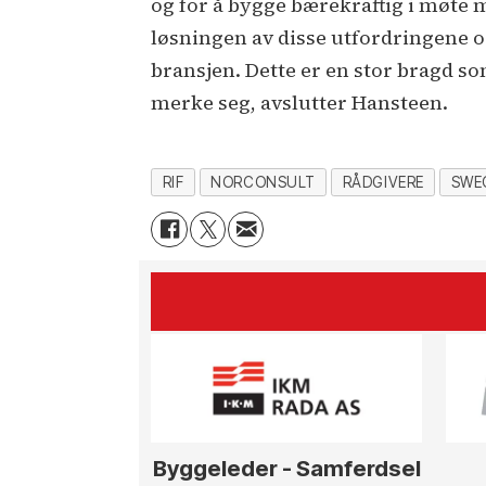
og for å bygge bærekraftig i møte m
løsningen av disse utfordringene o
bransjen. Dette er en stor bragd so
merke seg, avslutter Hansteen.
RIF
NORCONSULT
RÅDGIVERE
SWE
Byggeleder - Samferdsel