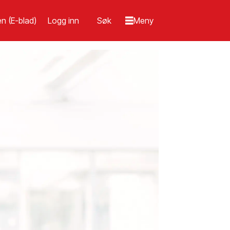
n (E-blad)
Logg inn