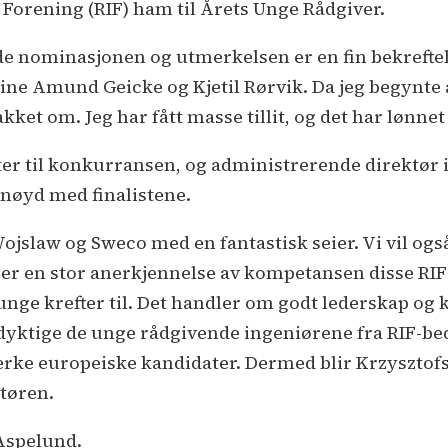
 Forening (RIF) ham til Årets Unge Rådgiver.
både nominasjonen og utmerkelsen er en fin bekreftels
e mine Amund Geicke og Kjetil Rørvik. Da jeg begynt
kket om. Jeg har fått masse tillit, og det har lønne
r til konkurransen, og administrerende direktør i 
rnøyd med finalistene.
Wojslaw og Sweco med en fantastisk seier. Vi vil og
er en stor anerkjennelse av kompetansen disse RIF
e unge krefter til. Det handler om godt lederskap og
dyktige de unge rådgivende ingeniørene fra RIF-bed
ke europeiske kandidater. Dermed blir Krzysztofs 
tøren.
 Aspelund.