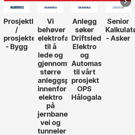
Anlegg
Senior
Senior
Prosjekt
søker
Kalkulatør
Tilbudsleder
r
agfolk
Driftsleder
- Asker
Anlegg
Elektro
- Oslo
og
føre
Automasjon
til vårt
rosjekter
prosjekt
OPS
Hålogalandsvegen
,