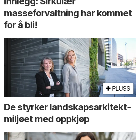
Innlegg: Sirkulær
masseforvaltning har kommet
for å bli!
PLUSS
De styrker landskaps­arkitekt­
miljøet med oppkjøp