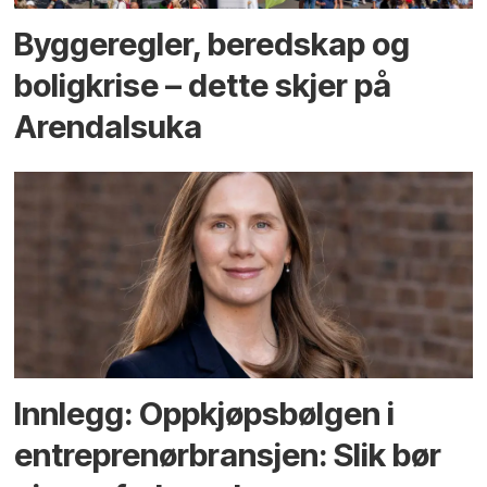
Bygge­regler, beredskap og
bolig­krise – dette skjer på
Arendals­uka
Innlegg: Oppkjøps­bølgen i
entreprenør­bransjen: Slik bør