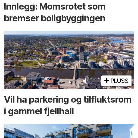
Innlegg: Moms­rotet som
bremser bolig­byggingen
PLUSS
Vil ha parkering og tilflukts­rom
i gammel fjellhall