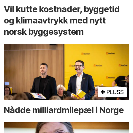
Vil kutte kostnader, byggetid
og klima­avtrykk med nytt
norsk bygge­system
PLUSS
Nådde milliard­­milepæl i Norge