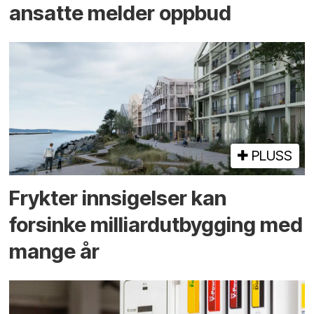
ansatte melder oppbud
PLUSS
Frykter innsigelser kan
forsinke milliard­utbygging med
mange år