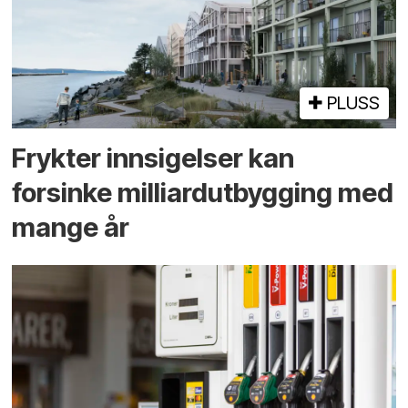
PLUSS
Frykter innsigelser kan
forsinke milliard­utbygging med
mange år