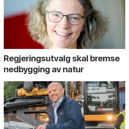
Regjerings­utvalg skal bremse
ned­bygging av natur