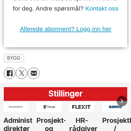
for deg. Andre spørsmål?
Kontakt oss
Allerede abonnent? Logg inn her
BYGG
Stillinger
-
HR-
Prosjektleder
Vi
Anlegg
rådgiver
/
behøver
søker