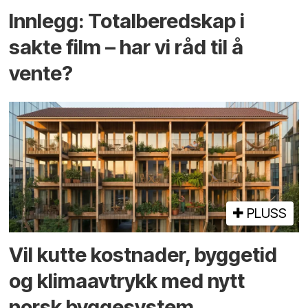
Innlegg: Totalberedskap i
sakte film – har vi råd til å
vente?
PLUSS
Vil kutte kostnader, byggetid
og klima­avtrykk med nytt
norsk bygge­system