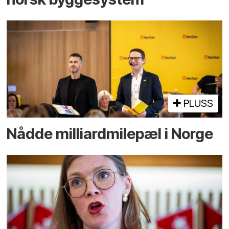
PLUSS
Nådde milliard­­milepæl i Norge