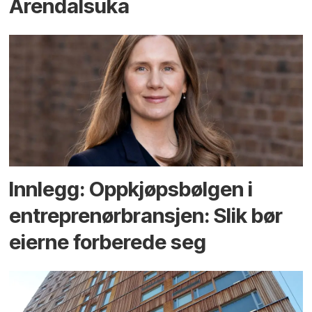
Arendals­uka
Innlegg: Oppkjøps­bølgen i
entreprenør­bransjen: Slik bør
eierne forberede seg