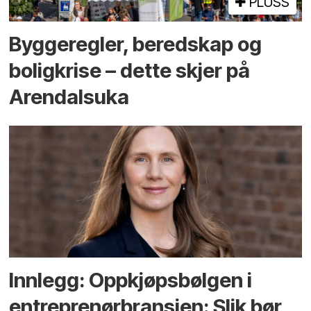
PLUSS
Bygge­regler, beredskap og
bolig­krise – dette skjer på
Arendals­uka
Innlegg: Oppkjøps­bølgen i
entreprenør­bransjen: Slik bør