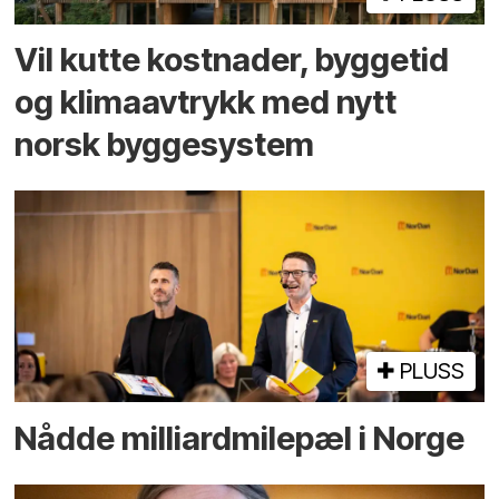
Vil kutte kostnader, byggetid
og klima­avtrykk med nytt
norsk bygge­system
PLUSS
Nådde milliard­­milepæl i Norge