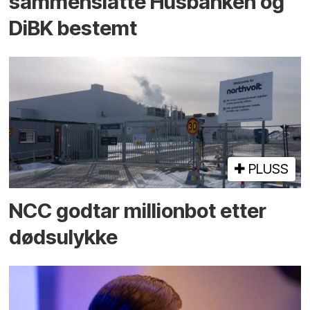
sammenslåtte Husbanken og
DiBK bestemt
PLUSS
NCC godtar millionbot etter
dødsulykke