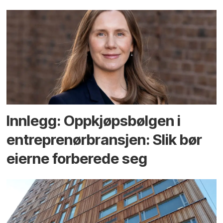
Innlegg: Oppkjøps­bølgen i
entreprenør­bransjen: Slik bør
eierne forberede seg