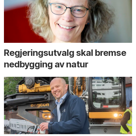
Regjerings­utvalg skal bremse
ned­bygging av natur