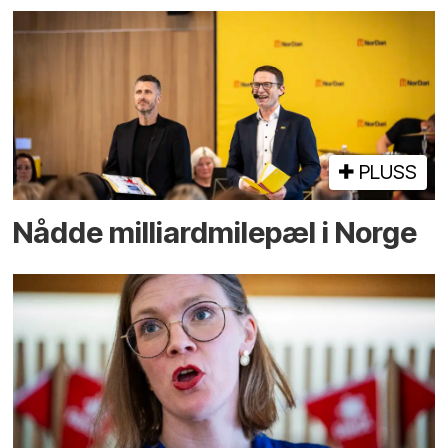
PLUSS
Nådde milliard­­milepæl i Norge