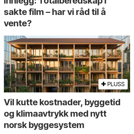
Innlegg: Totalberedskap i
sakte film – har vi råd til å
vente?
PLUSS
Vil kutte kostnader, byggetid
og klima­avtrykk med nytt
norsk bygge­system