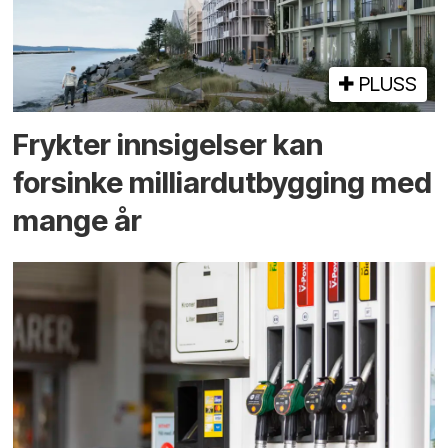
PLUSS
Frykter innsigelser kan
forsinke milliard­utbygging med
mange år