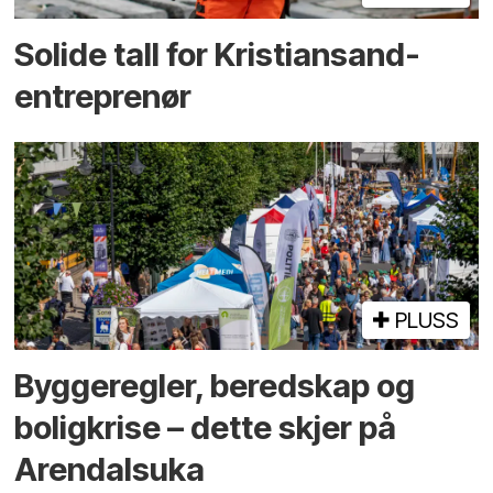
Solide tall for Kristiansand-
entreprenør
PLUSS
Bygge­regler, beredskap og
bolig­krise – dette skjer på
Arendals­uka