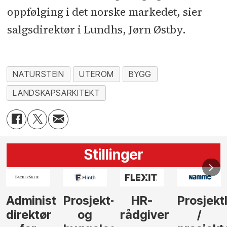
oppfølging i det norske markedet, sier
salgsdirektør i Lundhs, Jørn Østby.
NATURSTEIN
UTEROM
BYGG
LANDSKAPSARKITEKT
Stillinger
-
HR-
Prosjektleder
Vi
Anlegg
rådgiver
/
behøver
søker