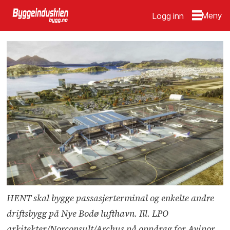
Logg inn
HENT skal bygge passasjerterminal og enkelte andre
driftsbygg på Nye Bodø lufthavn. Ill. LPO
arkitekter/Norconsult/Archus på oppdrag for Avinor