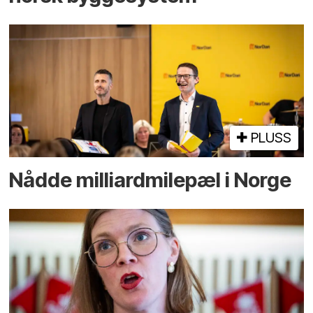
PLUSS
Nådde milliard­­milepæl i Norge