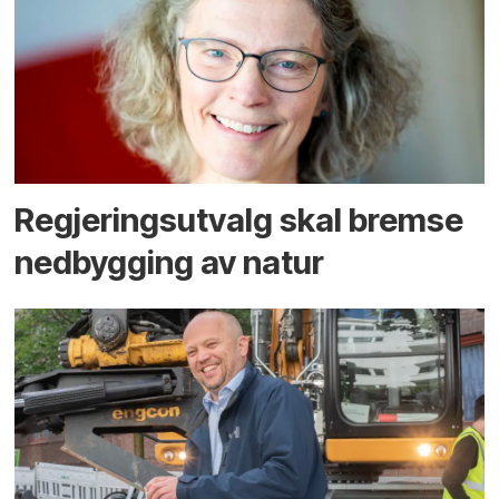
Regjerings­utvalg skal bremse
ned­bygging av natur