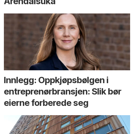
Arendals­uka
Innlegg: Oppkjøps­bølgen i
entreprenør­bransjen: Slik bør
eierne forberede seg