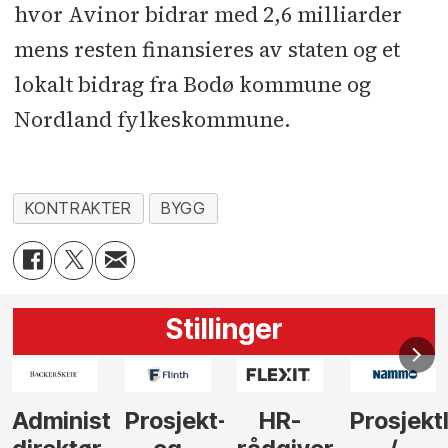
hvor Avinor bidrar med 2,6 milliarder
mens resten finansieres av staten og et
lokalt bidrag fra Bodø kommune og
Nordland fylkeskommune.
KONTRAKTER
BYGG
Stillinger
-
HR-
Prosjektleder
Vi
Anlegg