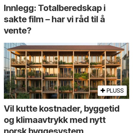
Innlegg: Totalberedskap i
sakte film – har vi råd til å
vente?
PLUSS
Vil kutte kostnader, byggetid
og klima­avtrykk med nytt
norsk bygge­system