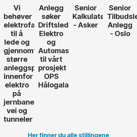
Senior
Senior
Prosjekteringsled
Rådgive
Kalkulatør
Tilbudsleder
ingeniør
der
- Asker
Anlegg
elektro,
- Oslo
Oslo
jon
andsvegen
Her finner du alle stillingene