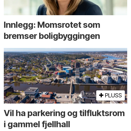
Innlegg: Moms­rotet som
bremser bolig­byggingen
PLUSS
Vil ha parkering og tilflukts­rom
i gammel fjellhall