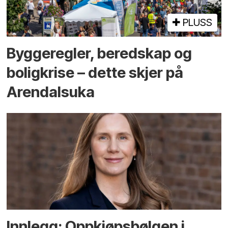
PLUSS
Bygge­regler, beredskap og
bolig­krise – dette skjer på
Arendals­uka
Innlegg: Oppkjøps­bølgen i