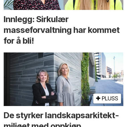
Innlegg: Sirkulær
masseforvaltning har kommet
for å bli!
PLUSS
De styrker landskaps­arkitekt­
miljøet med oppkjøp