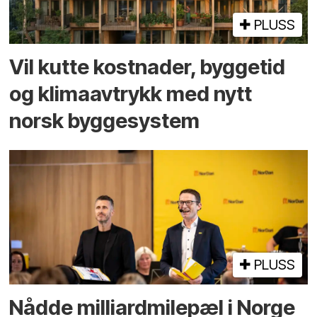
PLUSS
Vil kutte kostnader, byggetid
og klima­avtrykk med nytt
norsk bygge­system
PLUSS
Nådde milliard­­milepæl i Norge