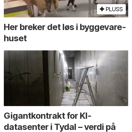
PLUSS
Her breker det løs i bygge­vare­
huset
Gigantkontrakt for KI-
datasenter i Tydal – verdi på