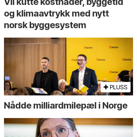
Vil kutte kostnader, byggetid
og klima­avtrykk med nytt
norsk bygge­system
PLUSS
Nådde milliard­­milepæl i Norge