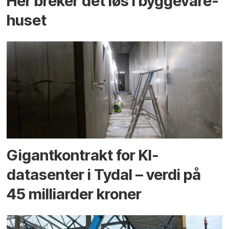
Her breker det løs i bygge­vare­
huset
Gigantkontrakt for KI-
datasenter i Tydal – verdi på
45 milliarder kroner