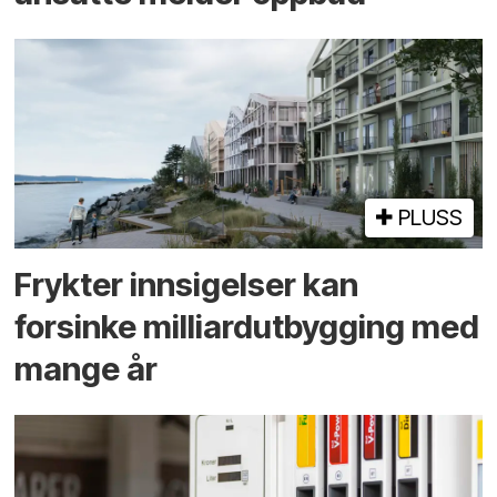
PLUSS
Frykter innsigelser kan
forsinke milliard­utbygging med
mange år