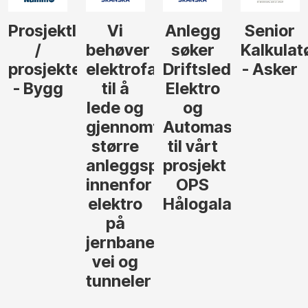
Anlegg
Senior
Senior
Prosjekt
søker
Kalkulatør
Tilbudsleder
r
agfolk
Driftsleder
- Asker
Anlegg
Elektro
- Oslo
og
føre
Automasjon
til vårt
rosjekter
prosjekt
OPS
Hålogalandsvegen
,