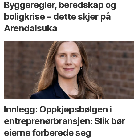
Bygge­regler, beredskap og
bolig­krise – dette skjer på
Arendals­uka
Innlegg: Oppkjøps­bølgen i
entreprenør­bransjen: Slik bør
eierne forberede seg