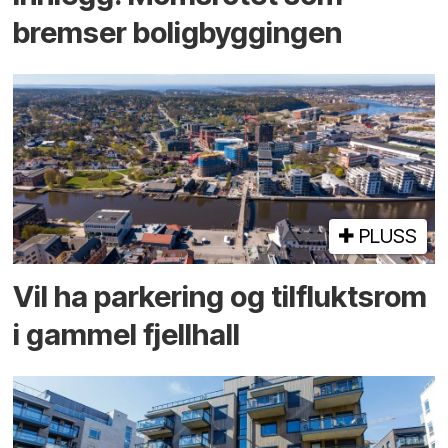
bremser bolig­byggingen
PLUSS
Vil ha parkering og tilflukts­rom
i gammel fjellhall