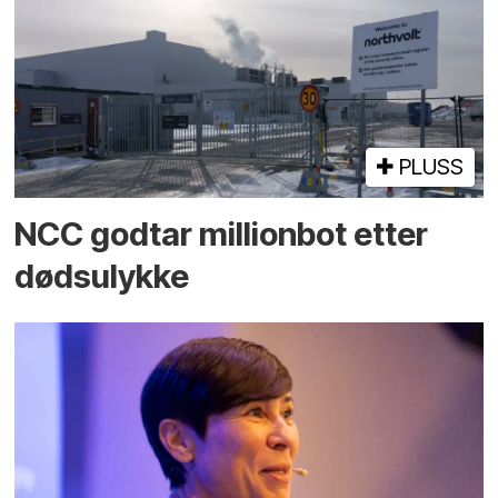
PLUSS
NCC godtar millionbot etter
dødsulykke