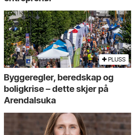
PLUSS
Bygge­regler, beredskap og
bolig­krise – dette skjer på
Arendals­uka