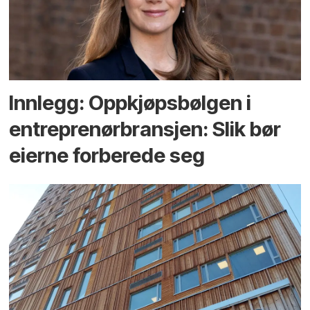
Innlegg: Oppkjøps­bølgen i
entreprenør­bransjen: Slik bør
eierne forberede seg