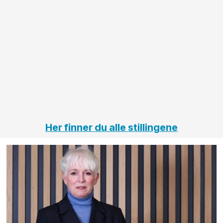
større
til vårt
anleggsprosjekter
prosjekt
innenfor
OPS
elektro
Hålogal
på
jernbane,
vei og
tunneler
Her finner du alle stillingene