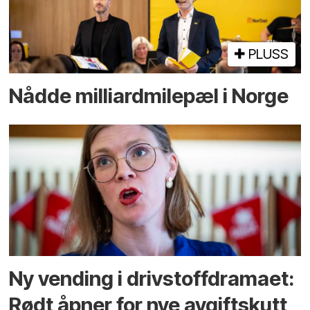
PLUSS
Nådde milliard­­milepæl i Norge
Ny vending i drivstoffdramaet:
Rødt åpner for nye avgiftskutt