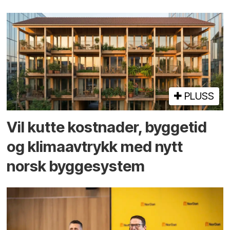
PLUSS
Vil kutte kostnader, byggetid
og klima­avtrykk med nytt
norsk bygge­system