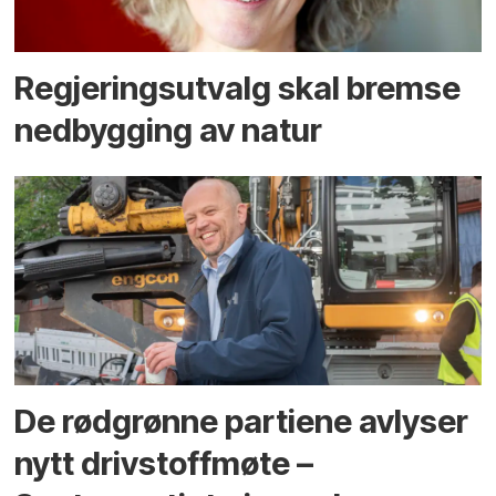
Regjerings­utvalg skal bremse
ned­bygging av natur
De rødgrønne partiene avlyser
nytt drivstoffmøte –