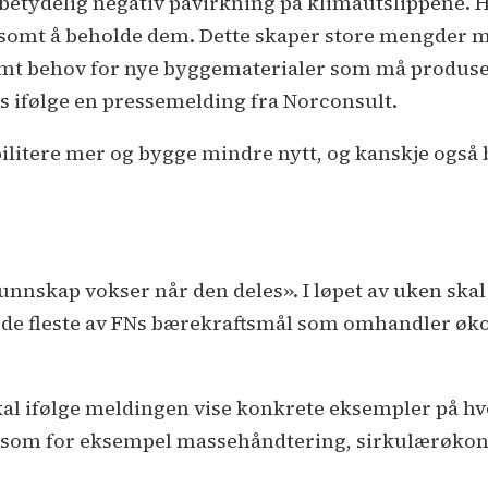
etydelig negativ påvirkning på klimautslippene. Hv
nnsomt å beholde dem. Dette skaper store mengder
rmt behov for nye byggematerialer som må produsere
s ifølge en pressemelding fra Norconsult.
habilitere mer og bygge mindre nytt, og kanskje ogs
nnskap vokser når den deles». I løpet av uken skal
de fleste av FNs bærekraftsmål som omhandler øko
skal ifølge meldingen vise konkrete eksempler på 
 som for eksempel massehåndtering, sirkulærøkono