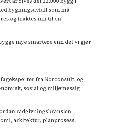
ert år rives det 22.000 bygg i
 med bygningsavfall som må
s og fraktes inn til en
å bygge mye smartere enn det vi gjør
 fageksperter fra Norconsult, og
nomisk, sosial og miljømessig
hvordan rådgivningsbransjen
mi, arkitektur, planprosess,