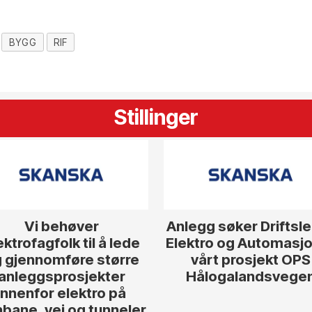
BYGG
RIF
Stillinger
Vi behøver
Anlegg søker Driftsl
ektrofagfolk til å lede
Elektro og Automasjon
 gjennomføre større
vårt prosjekt OPS
anleggsprosjekter
Hålogalandsvege
innenfor elektro på
nbane, vei og tunneler