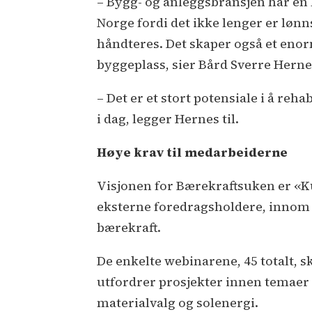
– Bygg- og anleggsbransjen har en b
Norge fordi det ikke lenger er lø
håndteres. Det skaper også et eno
byggeplass, sier Bård Sverre Herne
– Det er et stort potensiale i å re
i dag, legger Hernes til.
Høye krav til medarbeiderne
Visjonen for Bærekraftsuken er «Ku
eksterne foredragsholdere, innom 
bærekraft.
De enkelte webinarene, 45 totalt, 
utfordrer prosjekter innen temaer
materialvalg og solenergi.