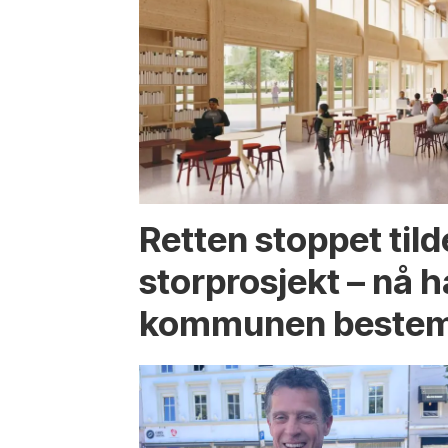
Retten stoppet tild
storprosjekt – nå h
kommunen bestem