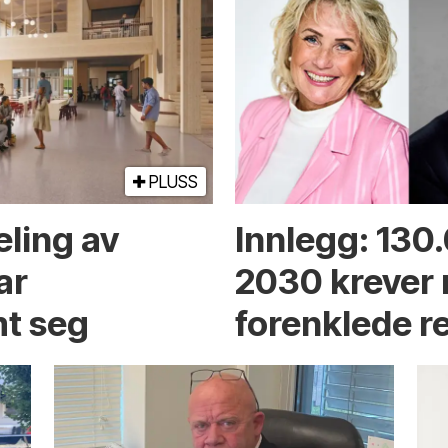
PLUSS
eling av
Innlegg: 130
ar
2030 krever
t seg
forenklede r