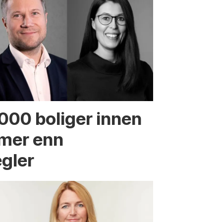
.000 boliger innen
 mer enn
egler