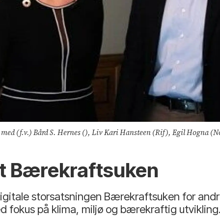
med (f.v.) Bård S. Hernes (), Liv Kari Hansteen (Rif), Egil Hogna (N
t Bærekraftsuken
itale storsatsningen Bærekraftsuken for andre 
 fokus på klima, miljø og bærekraftig utvikling