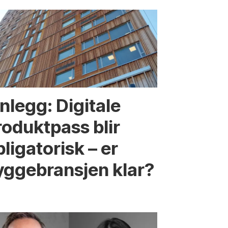
nnlegg: Digitale
roduktpass blir
ligatorisk – er
yggebransjen klar?