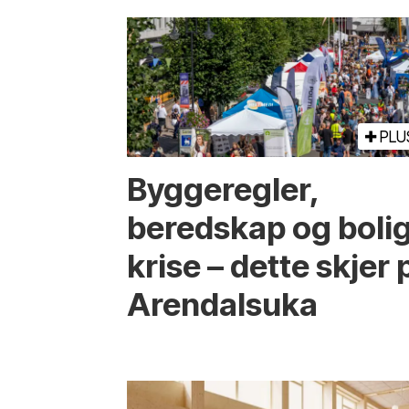
PLU
Bygge­regler,
beredskap og boli
krise – dette skjer 
Arendals­uka