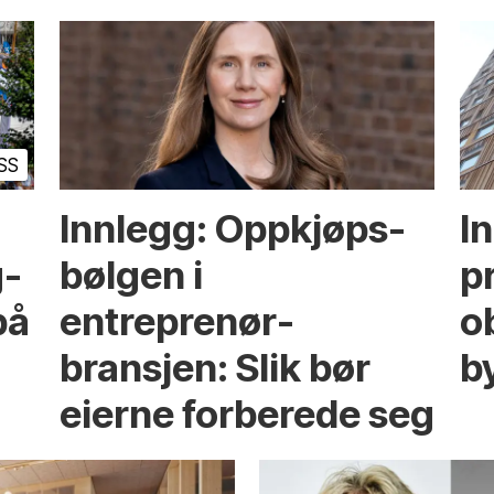
SS
Innlegg: Oppkjøps­
I
g­
bølgen i
p
på
entreprenør­
ob
bransjen: Slik bør
b
eierne forberede seg