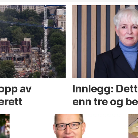
opp av
Innlegg: Det
erett
enn tre og b