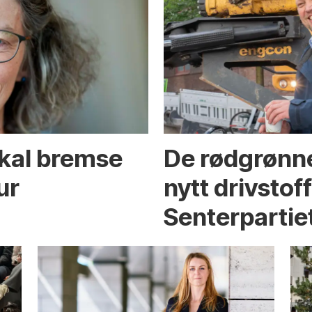
skal bremse
De rødgrønne
ur
nytt drivstof
Senterpartie