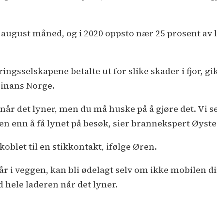
 i august måned, og i 2020 oppsto nær 25 prosent a
ngsselskapene betalte ut for slike skader i fjor, gi
 Finans Norge.
 når det lyner, men du må huske på å gjøre det. Vi s
den enn å få lynet på besøk, sier brannekspert Øyst
koblet til en stikkontakt, ifølge Øren.
år i veggen, kan bli ødelagt selv om ikke mobilen di
 hele laderen når det lyner.