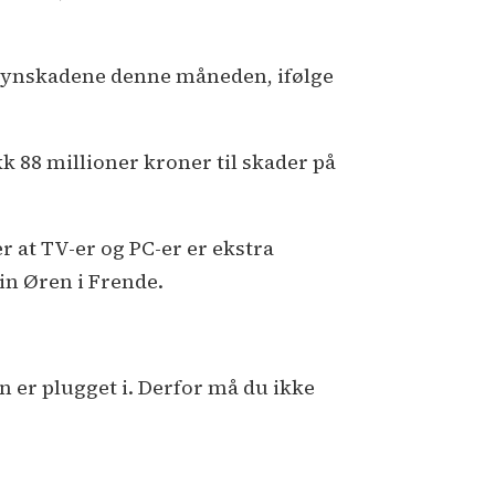
v lynskadene denne måneden, ifølge
kk 88 millioner kroner til skader på
er at TV-er og PC-er er ekstra
ein Øren i Frende.
n er plugget i. Derfor må du ikke