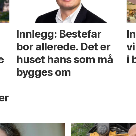
Innlegg: Bestefar
I
bor allerede. Det er
v
e
huset hans som må
i 
bygges om
s
er