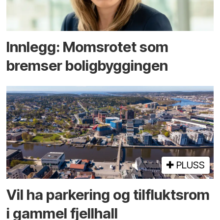
Innlegg: Moms­rotet som
bremser bolig­byggingen
PLUSS
Vil ha parkering og tilflukts­rom
i gammel fjellhall