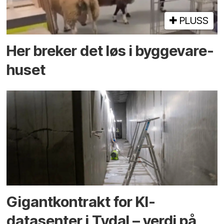
PLUSS
Her breker det løs i bygge­vare­
huset
Gigantkontrakt for KI-
datasenter i Tydal – verdi på