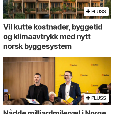
PLUSS
Vil kutte kostnader, byggetid
og klima­avtrykk med nytt
norsk bygge­system
PLUSS
Nådde milliard­­milepæl i Norge