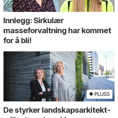
Innlegg: Sirkulær
masseforvaltning har kommet
for å bli!
PLUSS
De styrker landskaps­arkitekt­