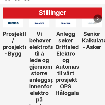
Stillinger
Anlegg
Senior
Senior
Prosjekt
søker
Kalkulatør
Tilbudsleder
r
agfolk
Driftsleder
- Asker
Anlegg
Elektro
- Oslo
og
føre
Automasjon
til vårt
rosjekter
prosjekt
OPS
Hålogalandsvegen