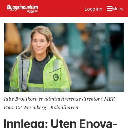
Logg inn
Julie Brodtkorb er administrerende direktør i MEF.
Foto: CF Wesenberg - Kolonihaven
Innlegg: Uten Enova-