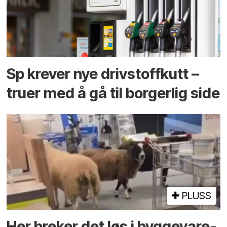
Sp krever nye drivstoffkutt –
truer med å gå til borgerlig side
PLUSS
Her breker det løs i bygge­vare­