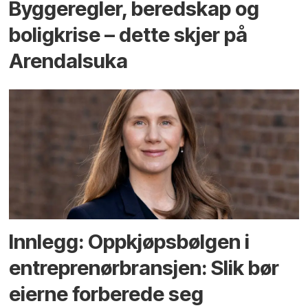
Bygge­regler, beredskap og
bolig­krise – dette skjer på
Arendals­uka
Innlegg: Oppkjøps­bølgen i
entreprenør­bransjen: Slik bør
eierne forberede seg