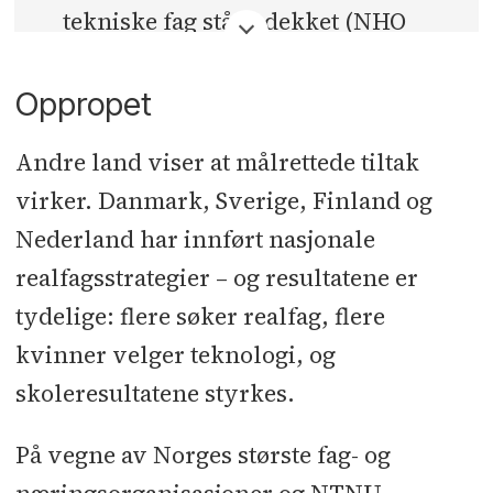
tekniske fag står udekket (NHO
Kompetansebarometer 2024)
Oppropet
Antall søkere til lektorutdanning i
realfag er halvert siden 2018
Andre land viser at målrettede tiltak
virker. Danmark, Sverige, Finland og
Nederland har innført nasjonale
realfagsstrategier – og resultatene er
tydelige: flere søker realfag, flere
kvinner velger teknologi, og
skoleresultatene styrkes.
På vegne av Norges største fag- og