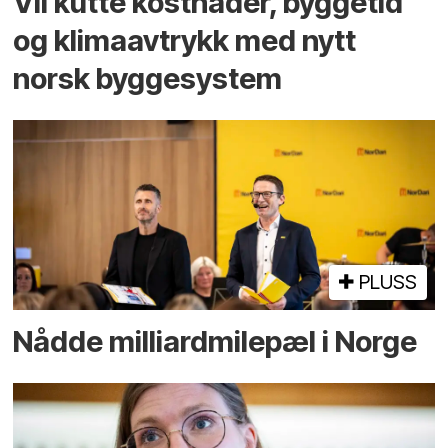
Vil kutte kostnader, byggetid
og klima­avtrykk med nytt
norsk bygge­system
PLUSS
Nådde milliard­­milepæl i Norge