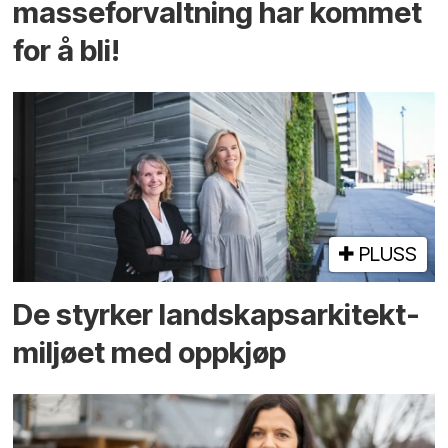
masseforvaltning har kommet
for å bli!
PLUSS
De styrker landskaps­arkitekt­
miljøet med oppkjøp