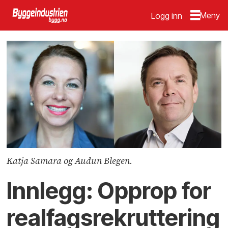
Logg inn
Katja Samara og Audun Blegen.
Innlegg: Opprop for
realfagsre­kruttering