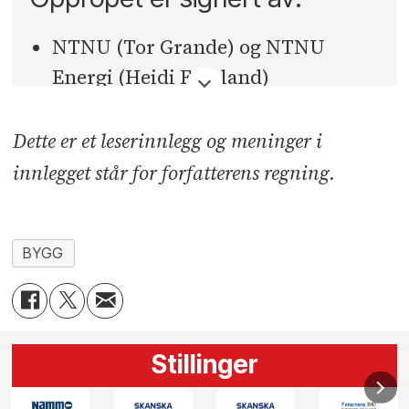
NTNU (Tor Grande) og NTNU
Energi (Heidi Fossland)
Byggeringen (Katja Samara)
Dette er et leserinnlegg og meninger i
EBA (Audun Blegen)
innlegget står for forfatterens regning.
Tekna (Elisabet Haugsbø)
NITO (Kjetil Lein)
BYGG
IKT-Norge (Øyvind Husby)
NHO Byggenæringen (Nina Solli)
Fornybar Norge (Bård Standal)
Stillinger
RIF – Rådgivende Ingeniørers