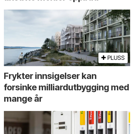
PLUSS
Frykter innsigelser kan
forsinke milliard­utbygging med
mange år