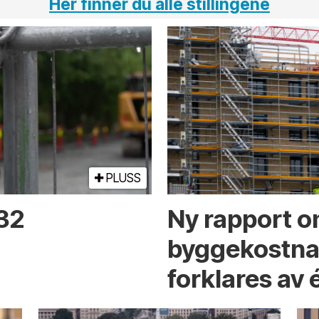
Her finner du alle stillingene
PLUSS
 32
Ny rapport o
byggekostnad
forklares av 