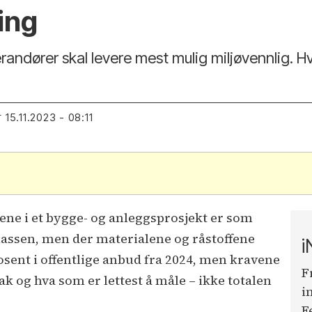
ing
randører skal levere mest mulig miljøvennlig. Hve
15.11.2023 - 08:11
T
pene i et bygge- og anleggsprosjekt er som
lassen, men der materialene og råstoffene
i
osent i offentlige anbud fra 2024, men kravene
F
ak og hva som er lettest å måle – ikke totalen
i
F