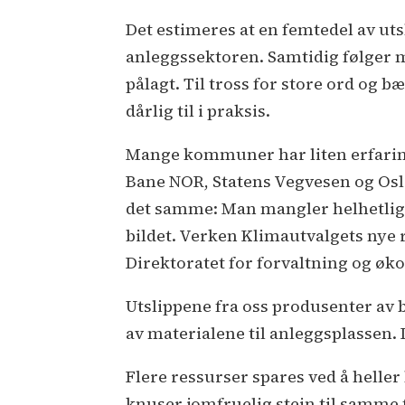
Det estimeres at en femtedel av ut
anleggssektoren. Samtidig følger
pålagt. Til tross for store ord og 
dårlig til i praksis.
Mange kommuner har liten erfaring 
Bane NOR, Statens Vegvesen og Oslo
det samme: Man mangler helhetlige 
bildet. Verken Klimautvalgets nye r
Direktoratet for forvaltning og økon
Utslippene fra oss produsenter av 
av materialene til anleggsplassen. 
Flere ressurser spares ved å helle
knuser jomfruelig stein til samme 