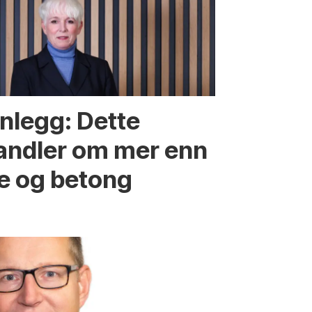
nnlegg: Dette
andler om mer enn
re og betong