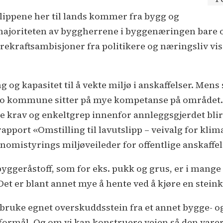
slippene her til lands kommer fra bygg og
 majoriteten av byggherrene i byggenæringen bare
bærekraftsambisjoner fra politikere og næringsliv vi
og kapasitet til å vekte miljø i anskaffelser. Mens
 kommune sitter på mye kompetanse på området. Like
krav og enkeltgrep innenfor annleggsgjerdet blir 
apport «Omstilling til lavutslipp – veivalg for kli
omistyrings miljøveileder for offentlige anskaffelse
byggeråstoff, som for eks. pukk og grus, er i mange
Det er blant annet mye å hente ved å kjøre en stein
r bruke egnet overskuddsstein fra et annet bygge- o
formål. Og om vi kan konstruere veien så den varer 