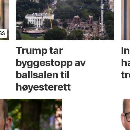
SS
Trump tar
I
byggestopp av
h
ballsalen til
t
høyesterett