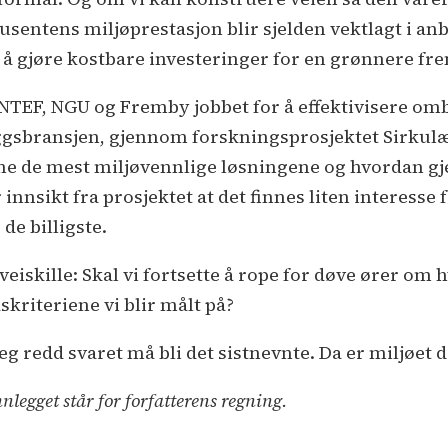
entens miljøprestasjon blir sjelden vektlagt i anbu
 å gjøre kostbare investeringer for en grønnere fre
NTEF, NGU og Fremby jobbet for å effektivisere omb
gsbransjen, gjennom forskningsprosjektet Sirkulær
ne de mest miljøvennlige løsningene og hvordan gj
innsikt fra prosjektet at det finnes liten interesse
de billigste.
t veiskille: Skal vi fortsette å rope for døve ører om
skriteriene vi blir målt på?
eg redd svaret må bli det sistnevnte. Da er miljøet 
nnlegget står for forfatterens regning.