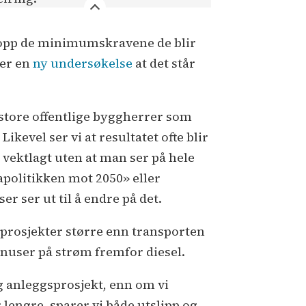
 opp de minimumskravene de blir
ser en
ny undersøkelse
at det står
 store offentlige byggherrer som
vel ser vi at resultatet ofte blir
vektlagt uten at man ser på hele
mapolitikken mot 2050» eller
r ser ut til å endre på det.
 prosjekter større enn transporten
knuser på strøm fremfor diesel.
g anleggsprosjekt, enn om vi
lengre, sparer vi både utslipp og