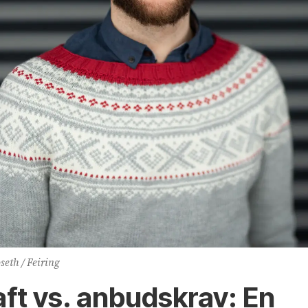
eth / Feiring
ft vs. anbudskrav: En