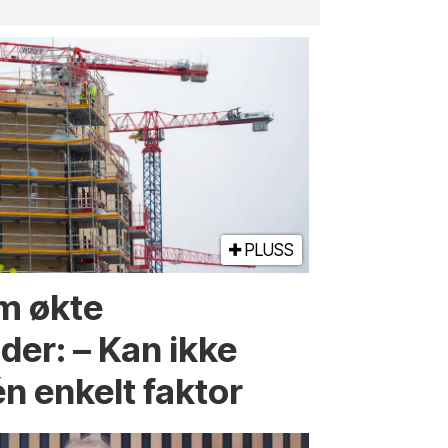
PLUSS
m økte
er: – Kan ikke
én enkelt faktor