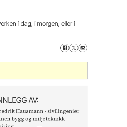
rken i dag, i morgen, eller i
NNLEGG AV:
redrik Hausmann - sivilingeniør
nnen bygg og miljøteknikk -
eiring.