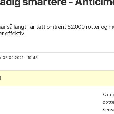
 stadig smartere - Antici
så langt i år tatt omtrent 52.000 rotter og mus 
r effektiv.
05.02.2021 - 10:48
T
l
Omtr
rott
sens