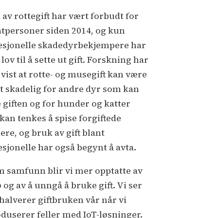
 av rottegift har vært forbudt for
atpersoner siden 2014, og kun
esjonelle skadedyrbekjempere har
 lov til å sette ut gift. Forskning har
 vist at rotte- og musegift kan være
t skadelig for andre dyr som kan
e giften og for hunder og katter
kan tenkes å spise forgiftede
ere, og bruk av gift blant
esjonelle har også begynt å avta.
m samfunn blir vi mer opptatte av
 og av å unngå å bruke gift. Vi ser
 halverer giftbruken vår når vi
oduserer feller med IoT-løsninger.