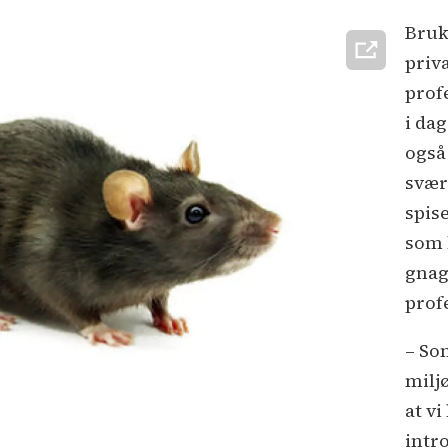
Bruk
priv
prof
i dag
også
svær
spis
som 
gnag
prof
– So
miljø
at vi
intr