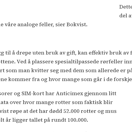
Dette
del 
e våre analoge feller, sier Bokvist.
gg til å drepe uten bruk av gift, kan effektiv bruk av 
ottene. Ved å plassere spesialtilpassede rørfeller i
rt som man kvitter seg med dem som allerede er på p
ttene kommer fra og hvor mange som går i de forskjel
sorer og SIM-kort har Anticimex gjennom litt
ata over hvor mange rotter som faktisk blir
okvist røpe at det har dødd 52.000 rotter og mus
elt år ligger tallet på rundt 100.000.