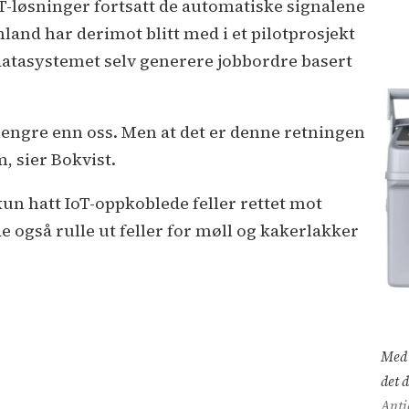
T-løsninger fortsatt de automatiske signalene
nland har derimot blitt med i et pilotprosjekt
 datasystemet selv generere jobbordre basert
g lengre enn oss. Men at det er denne retningen
m, sier Bokvist.
kun hatt IoT-oppkoblede feller rettet mot
e også rulle ut feller for møll og kakerlakker
Med d
det 
Anti