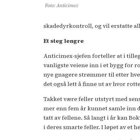
Foto: Anticimex
skadedyrkontroll, og vil erstatte all
Et steg lengre
Anticimex-sjefen forteller at i tille
vanligste veiene inn i et bygg for r
nye gnagere strømmer til etter hve
det også lett å finne ut av hvor ro
Takket være feller utstyrt med sen
mer enn fem år kunnet samle inn d
tatt av fellene. Så langt i år kan B
i deres smarte feller. I løpet av et h