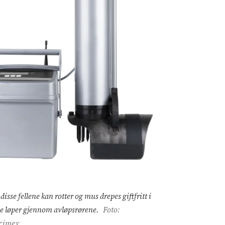
isse fellene kan rotter og mus drepes giftfritt i
de løper gjennom avløpsrørene.
Foto:
cimex