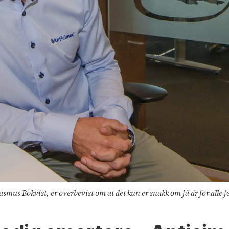
us Bokvist, er overbevist om at det kun er snakk om få år før alle fel