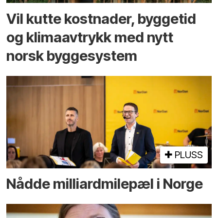
Vil kutte kostnader, byggetid
og klima­avtrykk med nytt
norsk bygge­system
PLUSS
Nådde milliard­­milepæl i Norge