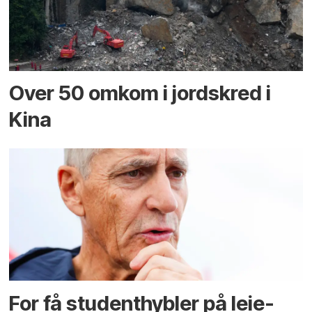
Over 50 omkom i jord­skred i
Kina
For få student­hybler på leie­