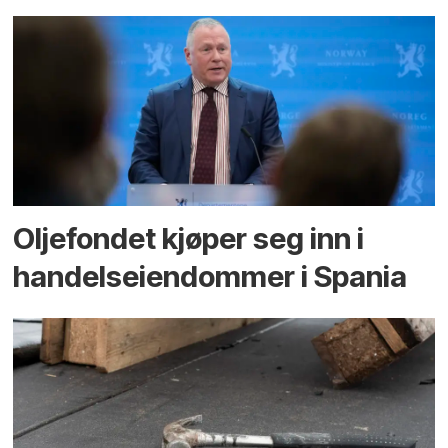
Oljefondet kjøper seg inn i
handels­eiendommer i Spania