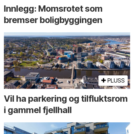
Innlegg: Moms­rotet som
bremser bolig­byggingen
PLUSS
Vil ha parkering og tilflukts­rom
i gammel fjellhall