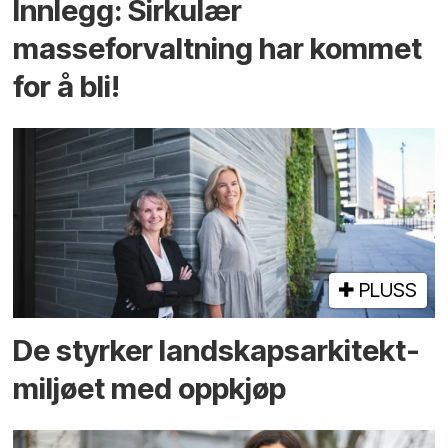
Innlegg: Sirkulær
masseforvaltning har kommet
for å bli!
PLUSS
De styrker landskaps­arkitekt­
miljøet med oppkjøp