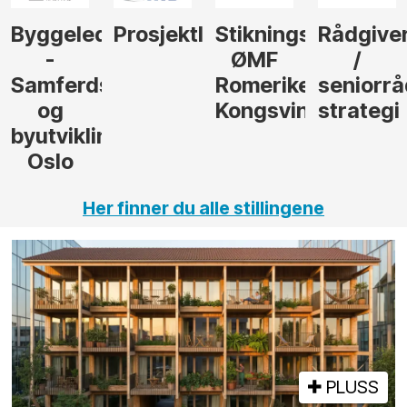
der
Prosjektleder
Stikningsingeniør
Rådgiver
Anleggs
ØMF
/
til
sel
Romerike
seniorrådgiver
hotellpr
Kongsvinger
strategi
i Gulen
ng,
Her finner du alle stillingene
PLUSS