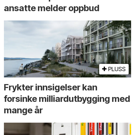
ansatte melder oppbud
PLUSS
Frykter innsigelser kan
forsinke milliard­utbygging med
mange år