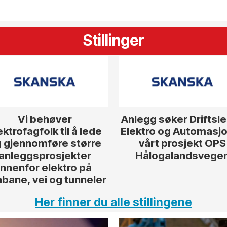
Stillinger
Vi behøver
Anlegg søker Driftsl
ektrofagfolk til å lede
Elektro og Automasjon
 gjennomføre større
vårt prosjekt OPS
anleggsprosjekter
Hålogalandsvege
innenfor elektro på
nbane, vei og tunneler
Her finner du alle stillingene