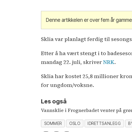
Denne artikkelen er over fem år gamme
Sklia var planlagt ferdig til seson
Etter å ha vært stengt i to badeses
mandag 22. juli, skriver
NRK
.
Sklia har kostet 25,8 millioner kroner
for ungdom/voksne.
Les også
Vannsklie i Frognerbadet venter på grøn
SOMMER
OSLO
IDRETTSANLEGG
B