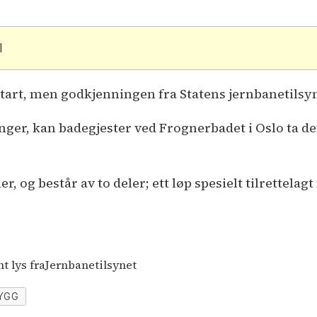
l
gstart, men godkjenningen fra Statens jernbanetilsyn
onger, kan badegjester ved Frognerbadet i Oslo ta de
, og består av to deler; ett løp spesielt tilrettelagt 
t lys fraJernbanetilsynet
YGG