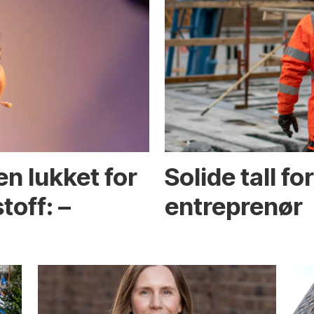
en lukket for
Solide tall f
toff: –
entreprenør