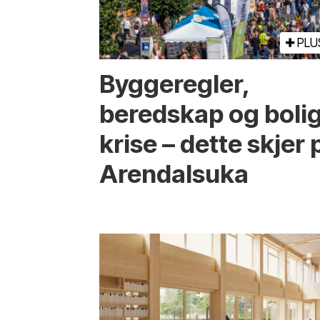
PLU
Bygge­regler,
beredskap og boli
krise – dette skjer 
Arendals­uka