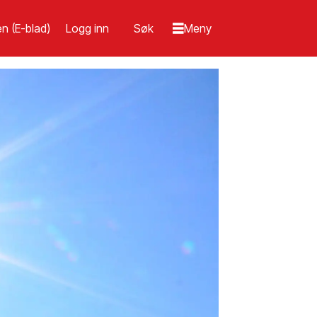
n (E-blad)
Logg inn