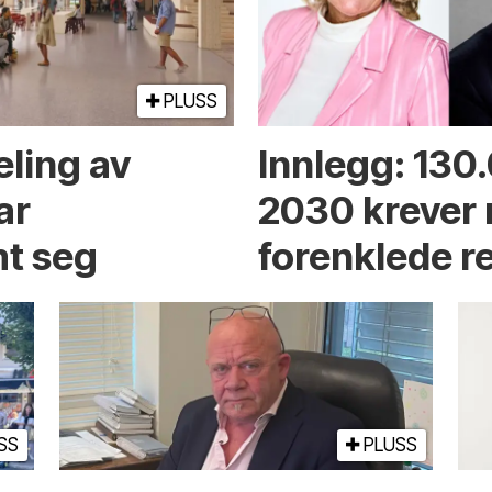
PLUSS
eling av
Innlegg: 130
ar
2030 krever
t seg
forenklede r
SS
PLUSS