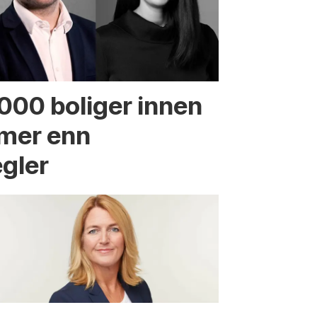
.000 boliger innen
 mer enn
egler