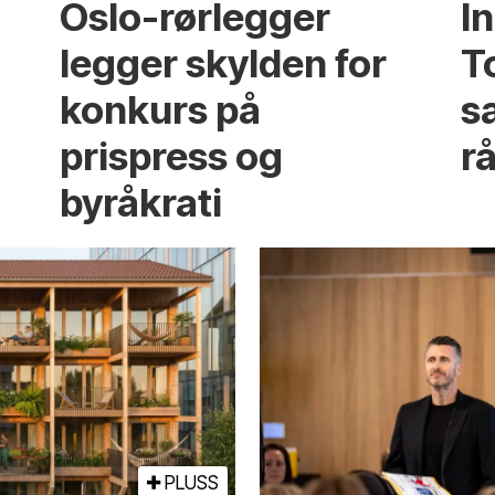
Oslo-rørlegger
I
legger skylden for
T
konkurs på
sa
prispress og
rå
byråkrati
PLUSS