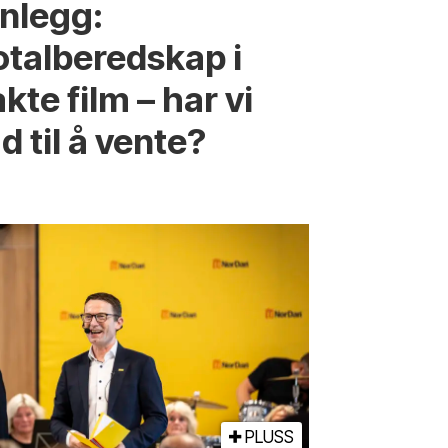
nnlegg:
otalberedskap i
kte film – har vi
d til å vente?
PLUSS