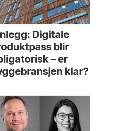
nnlegg: Digitale
roduktpass blir
ligatorisk – er
yggebransjen klar?