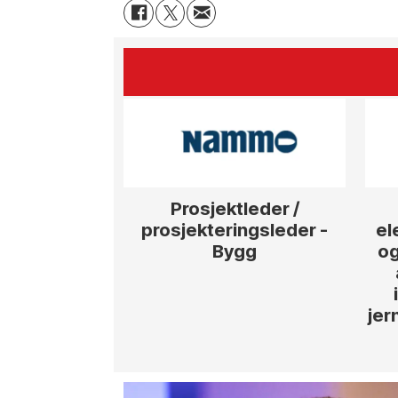
Prosjektleder /
prosjekteringsleder -
el
Bygg
og
jer