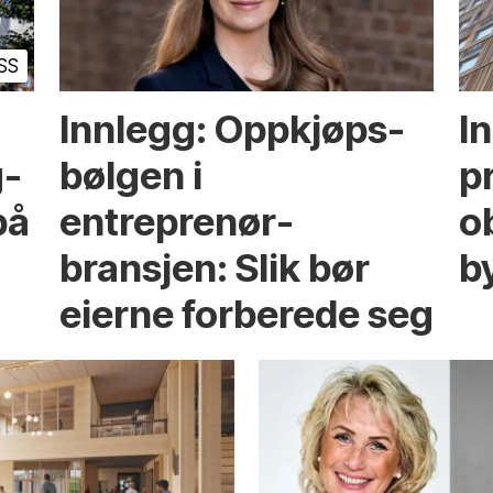
SS
Innlegg: Oppkjøps­
I
g­
bølgen i
p
på
entreprenør­
ob
bransjen: Slik bør
b
eierne forberede seg