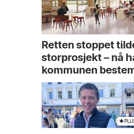
Retten stoppet tild
storprosjekt – nå h
kommunen bestem
PLU