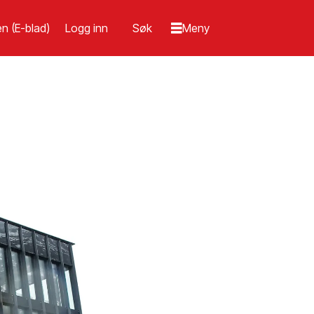
n (E-blad)
Logg inn