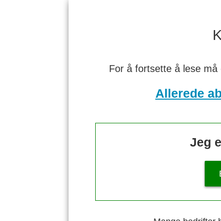
K
For å fortsette å lese må
Allerede a
Jeg e