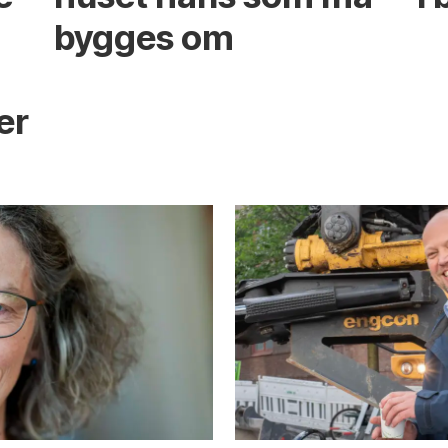
bygges om
s
er