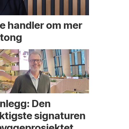
te handler om mer
etong
nnlegg: Den
iktigste signaturen
bygge­­prosjektet