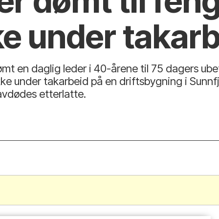
er dømt til feng
e under takarb
mt en daglig leder i 40-årene til 75 dagers ubet
kke under takarbeid på en driftsbygning i Sunn
avdødes etterlatte.
.