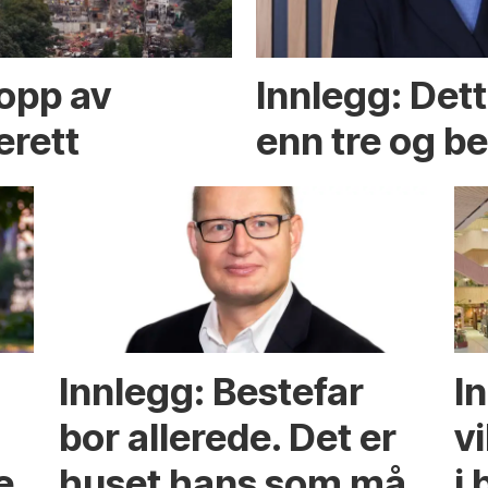
opp av
Innlegg: Det
erett
enn tre og b
Innlegg: Bestefar
I
bor allerede. Det er
v
e
huset hans som må
i 