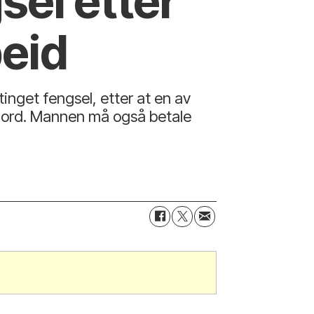
sel etter
eid
inget fengsel, etter at en av
fjord. Mannen må også betale