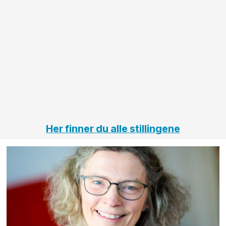
større
til vårt
anleggsprosjekter
prosjekt
innenfor
OPS
elektro
Hålogal
på
jernbane,
vei og
tunneler
Her finner du alle stillingene