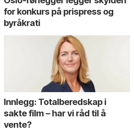
Oslo-rørlegger legger skylden
for konkurs på prispress og
byråkrati
Innlegg: Totalberedskap i
sakte film – har vi råd til å
vente?