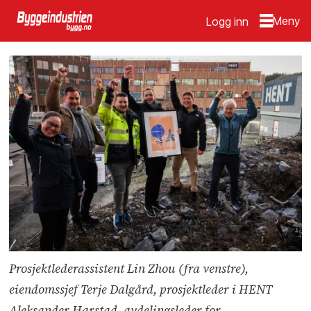
Logg inn
Prosjektlederassistent Lin Zhou (fra venstre),
eiendomssjef Terje Dalgård, prosjektleder i HENT
Aleksander Harstad, avdelingsleder for