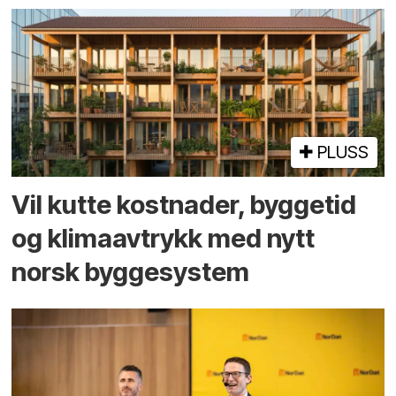
PLUSS
Vil kutte kostnader, byggetid
og klima­avtrykk med nytt
norsk bygge­system