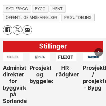
SKOLEBYGG
BYGG
HENT
OFFENTLIGE ANSKAFFELSER
PRISUTDELING
Stillinger
-
HR-
Prosjektleder
Vi
Anlegg
rådgiver
/
behøver
søker
der
prosjekteringsleder
elektrofagfolk
Driftsle
- Bygg
til å
Elektro
lede og
og
gjennomføre
Automas