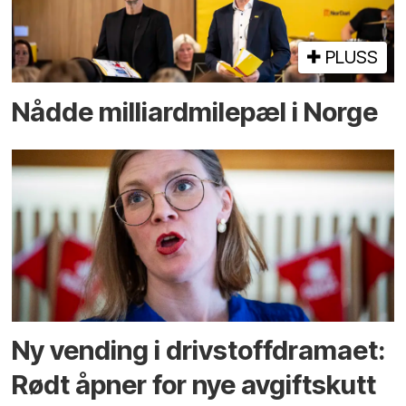
PLUSS
Nådde milliard­­milepæl i Norge
Ny vending i drivstoffdramaet:
Rødt åpner for nye avgiftskutt