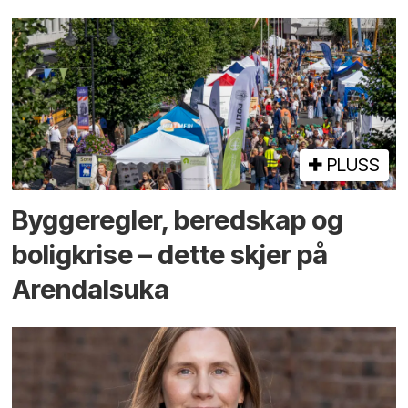
PLUSS
Bygge­regler, beredskap og
bolig­krise – dette skjer på
Arendals­uka