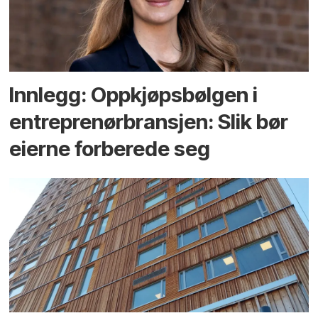
Innlegg: Oppkjøps­bølgen i
entreprenør­bransjen: Slik bør
eierne forberede seg