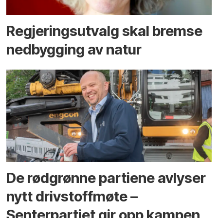
Regjerings­utvalg skal bremse
ned­bygging av natur
De rødgrønne partiene avlyser
nytt drivstoffmøte –
Senterpartiet gir opp kampen