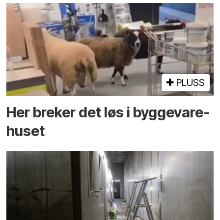
PLUSS
Her breker det løs i bygge­vare­
huset