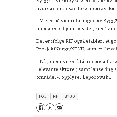
Bygg21. Verktøykassen består av be
hvordan man kan løse noen av den 
– Vi ser på videreføringen av Bygg2
oppdaterte hjemmesider, sier Tani
Det er ifølge RIF også etablert et
ProsjektNorge/NTNU, som er forvalt
– Nå jobber vi for å få inn enda f
relevante aktører, samt lansering 
områder», opplyser Leporowski.
FOU
RIF
BYGG