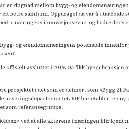
 var en dugnad mellom bygg- og eiendomsnæringen
 eit betre samfunn. Oppdraget da var å utarbeide st
dre næringens innovasjonsevne, og bedre dens evn
re bygg- og eiendomsnæringens potensiale innenfor 
osent.
e offisielt avsluttet i 2019. Da fikk byggebransjen a
føre prosjektet i det som er definert som «Bygg 21 Fas
rniseringsdepartementet. RIF har etablert en ny p
det som referansegruppe.
obben» ved at alle aktørene i næringen blir kjent m