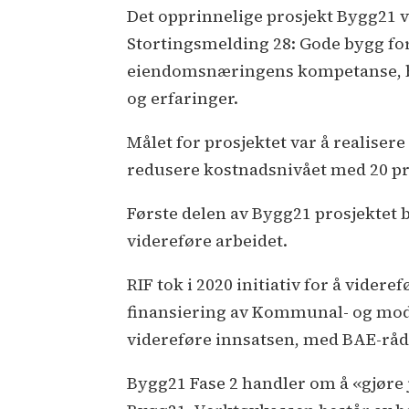
Det opprinnelige prosjekt Bygg21
Stortingsmelding 28: Gode bygg for
eiendomsnæringens kompetanse, be
og erfaringer.
Målet for prosjektet var å realise
redusere kostnadsnivået med 20 pr
Første delen av Bygg21 prosjektet bl
videreføre arbeidet.
RIF tok i 2020 initiativ for å videre
finansiering av Kommunal- og mode
videreføre innsatsen, med BAE-rå
Bygg21 Fase 2 handler om å «gjøre j