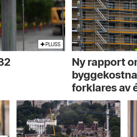
PLUSS
 32
Ny rapport o
byggekostnad
forklares av 