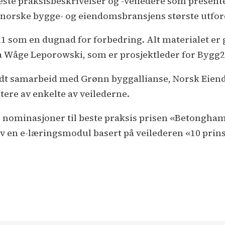
ste praksisbeskrivelser og -veiledere som presente
norske bygge- og eiendomsbransjens største utfordr
1 som en dugnad for forbedring. Alt materialet er g
a Wåge Leporowski, som er prosjektleder for Bygg21
 godt samarbeid med Grønn byggallianse, Norsk Eie
ere av enkelte av veilederne.
lere nominasjoner til beste praksis prisen «Betong
av en e-læringsmodul basert på veilederen «10 prin