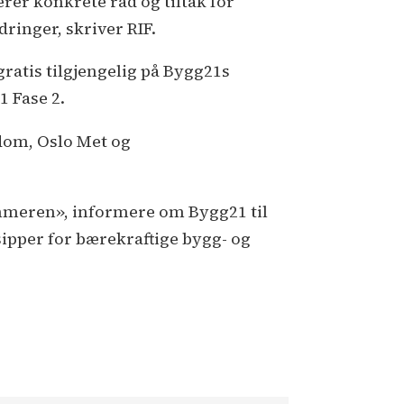
rer konkrete råd og tiltak for
inger, skriver RIF.
ratis tilgjengelig på Bygg21s
 Fase 2.
ndom, Oslo Met og
hammeren», informere om Bygg21 til
sipper for bærekraftige bygg- og