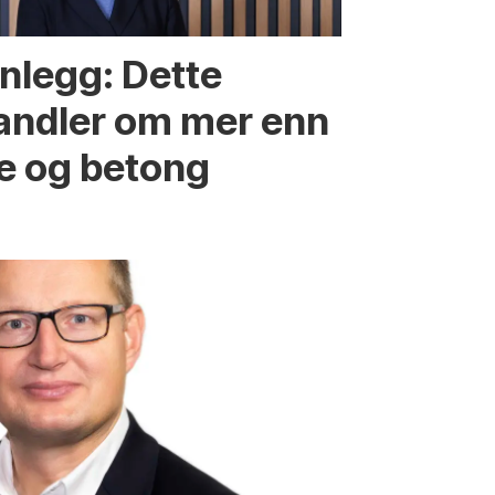
nnlegg: Dette
andler om mer enn
re og betong