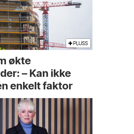
PLUSS
m økte
er: – Kan ikke
én enkelt faktor