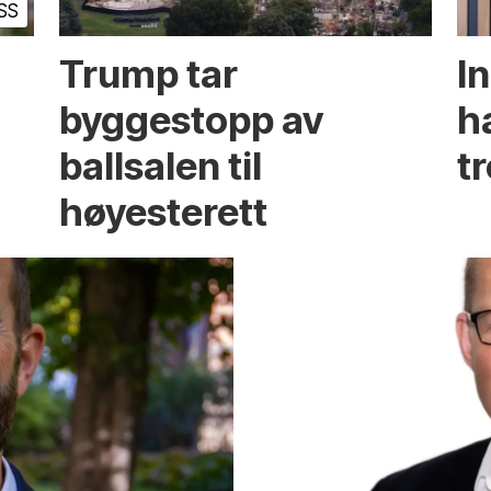
SS
Trump tar
I
byggestopp av
h
ballsalen til
t
høyesterett