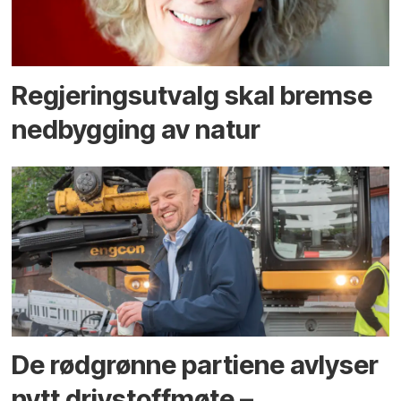
Regjerings­utvalg skal bremse
ned­bygging av natur
De rødgrønne partiene avlyser
nytt drivstoffmøte –