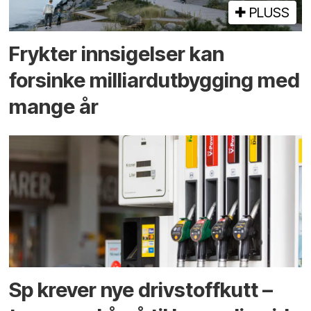
PLUSS
Frykter innsigelser kan
forsinke milliard­utbygging med
mange år
Sp krever nye drivstoffkutt –