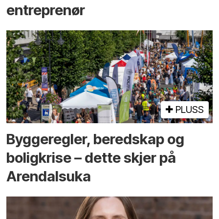
entreprenør
PLUSS
Bygge­regler, beredskap og
bolig­krise – dette skjer på
Arendals­uka