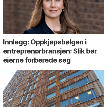
Innlegg: Oppkjøps­bølgen i
entreprenør­bransjen: Slik bør
eierne forberede seg