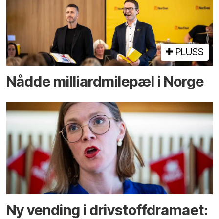
PLUSS
Nådde milliard­­milepæl i Norge
Ny vending i drivstoffdramaet: