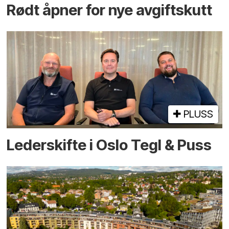
Rødt åpner for nye avgiftskutt
PLUSS
Lederskifte i Oslo Tegl & Puss