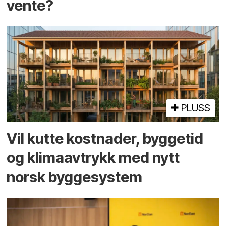
vente?
PLUSS
Vil kutte kostnader, byggetid
og klima­avtrykk med nytt
norsk bygge­system