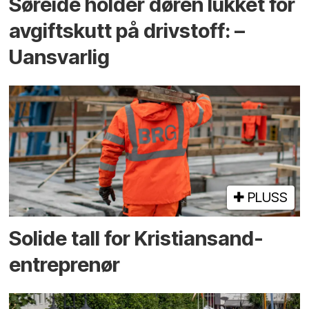
Søreide holder døren lukket for
avgiftskutt på drivstoff: –
Uansvarlig
PLUSS
Solide tall for Kristiansand-
entreprenør