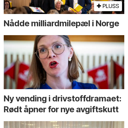
PLUSS
Nådde milliard­­milepæl i Norge
Ny vending i drivstoffdramaet:
Rødt åpner for nye avgiftskutt