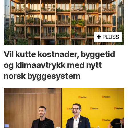
PLUSS
Vil kutte kostnader, byggetid
og klima­avtrykk med nytt
norsk bygge­system