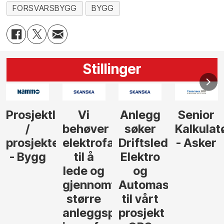
FORSVARSBYGG
BYGG
Stillinger
Prosjektleder
Vi
Anlegg
Senior
/
behøver
søker
Kalkulat
prosjekteringsleder
elektrofagfolk
Driftsleder
- Asker
- Bygg
til å
Elektro
lede og
og
gjennomføre
Automasjon
større
til vårt
anleggsprosjekter
prosjekt