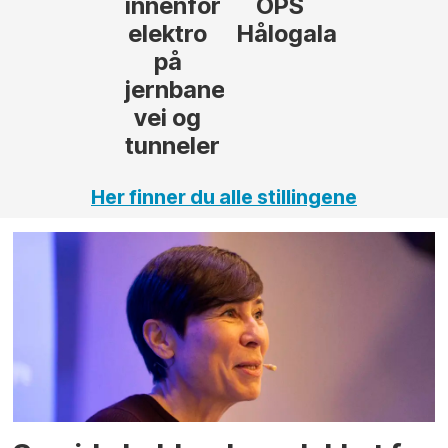
innenfor
OPS
elektro
Hålogalandsvegen
på
jernbane,
vei og
tunneler
Her finner du alle stillingene