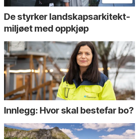
De styrker landskaps­arkitekt­
miljøet med oppkjøp
Innlegg: Hvor skal bestefar bo?