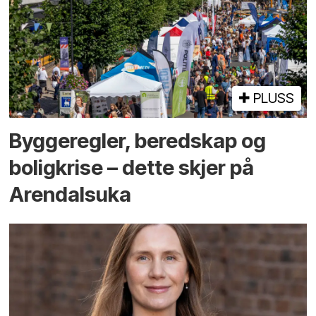
PLUSS
Bygge­regler, beredskap og
bolig­krise – dette skjer på
Arendals­uka