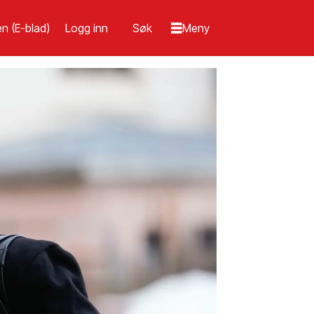
n (E-blad)
Logg inn