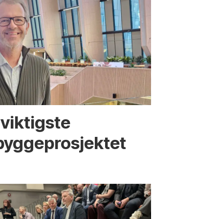
viktigste
bygge­­prosjektet