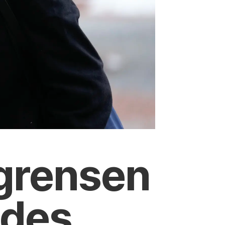
 grensen
edes