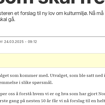
eren et forslag til ny lov om kulturmiljø. Nå må h
kal gå.
24.03.2025 - 09:12
RT
.
alget som kommer med. Utvalget, som ble satt ned i 
emmelse i slike spørsmål.
er oss å forstå hvem vi er og hva som har gjort Nor
ørste gang på nesten 50 år får vi nå forslag til en he