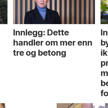
Innlegg: Dette
In
handler om mer enn
b
tre og betong
ik
p
m
b
fo