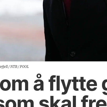
rfjell / NTB / POOL
 om å flytte
 som skal fr