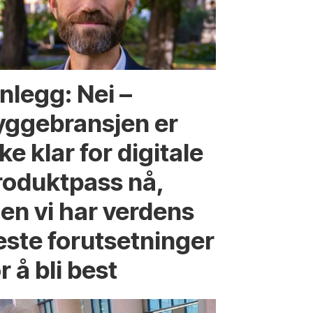
nlegg: Nei –
yggebransjen er
ke klar for digitale
roduktpass nå,
en vi har verdens
este forutsetninger
r å bli best