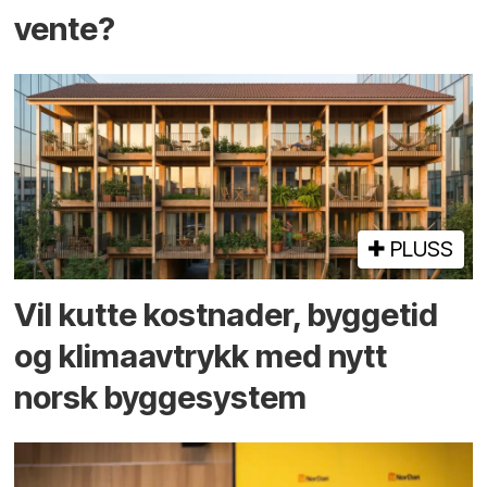
vente?
PLUSS
Vil kutte kostnader, byggetid
og klima­avtrykk med nytt
norsk bygge­system