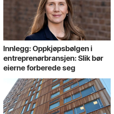
Innlegg: Oppkjøps­bølgen i
entreprenør­bransjen: Slik bør
eierne forberede seg