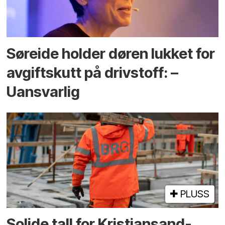
Søreide holder døren lukket for
avgiftskutt på drivstoff: –
Uansvarlig
PLUSS
Solide tall for Kristiansand-