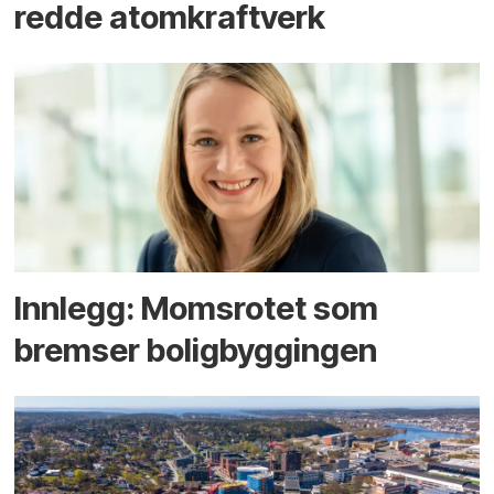
redde atomkraftverk
Innlegg: Moms­rotet som
bremser bolig­byggingen