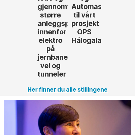
føre
Automasjon
til vårt
rosjekter
prosjekt
OPS
Hålogalandsvegen
,
Her finner du alle stillingene