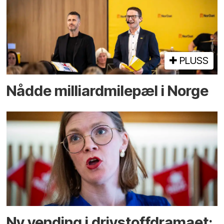
PLUSS
Nådde milliard­­milepæl i Norge
Ny vending i drivstoffdramaet: