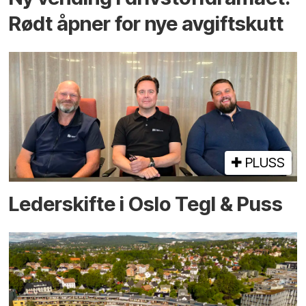
Rødt åpner for nye avgiftskutt
PLUSS
Lederskifte i Oslo Tegl & Puss