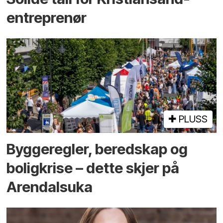
entreprenør
PLUSS
Bygge­regler, beredskap og
bolig­krise – dette skjer på
Arendals­uka