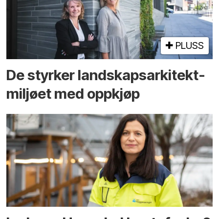
PLUSS
De styrker landskaps­arkitekt­
miljøet med oppkjøp