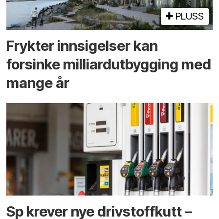
PLUSS
Frykter innsigelser kan
forsinke milliard­utbygging med
mange år
Sp krever nye drivstoffkutt –