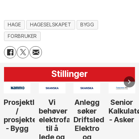
HAGE
HAGESELSKAPET
BYGG
FORBRUKER
Stillinger
Anlegg
Senior
Senior
Prosjekt
søker
Kalkulatør
Tilbudsleder
r
agfolk
Driftsleder
- Asker
Anlegg
Elektro
- Oslo
og