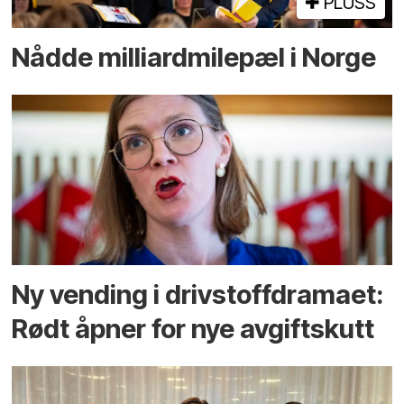
PLUSS
Nådde milliard­­milepæl i Norge
Ny vending i drivstoffdramaet:
Rødt åpner for nye avgiftskutt