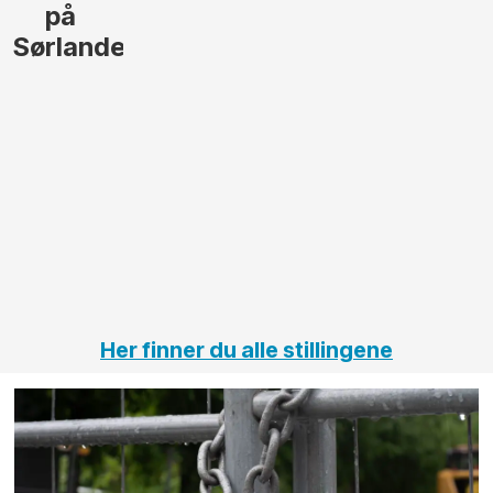
lede og
og
gjennomføre
Automas
større
til vårt
anleggsprosjekter
prosjekt
innenfor
OPS
elektro
Hålogal
på
jernbane,
vei og
tunneler
Her finner du alle stillingene