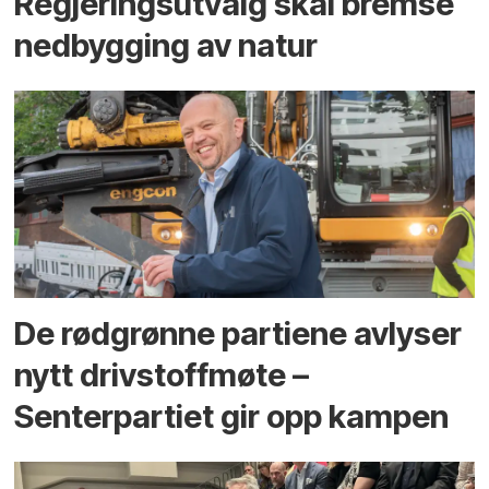
Regjerings­utvalg skal bremse
ned­bygging av natur
De rødgrønne partiene avlyser
nytt drivstoffmøte –
Senterpartiet gir opp kampen