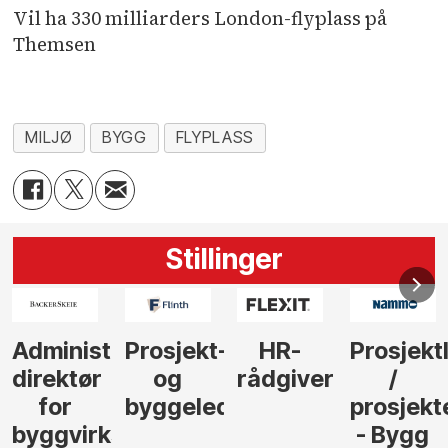
Vil ha 330 milliarders London-flyplass på
Themsen
MILJØ
BYGG
FLYPLASS
Stillinger
-
HR-
Prosjektleder
Vi
Anlegg
rådgiver
/
behøver
søker
der
prosjekteringsleder
elektrofagfolk
Driftsle
- Bygg
til å
Elektro