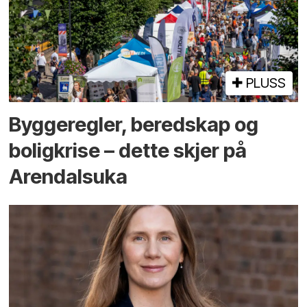
PLUSS
Bygge­regler, beredskap og
bolig­krise – dette skjer på
Arendals­uka