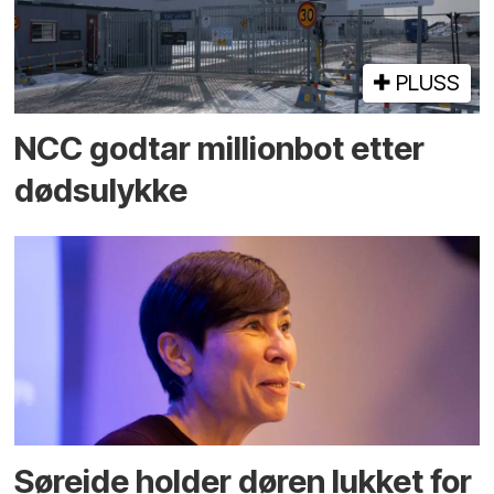
PLUSS
NCC godtar millionbot etter
dødsulykke
Søreide holder døren lukket for