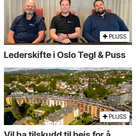
PLUSS
Lederskifte i Oslo Tegl & Puss
PLUSS
Vil ha tilskudd til heis for å