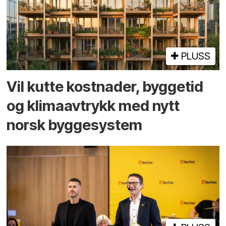
PLUSS
Vil kutte kostnader, byggetid
og klima­avtrykk med nytt
norsk bygge­system