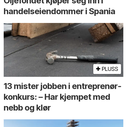
Oljefondet kjøper seg inn i
handels­eiendommer i Spania
PLUSS
13 mister jobben i entreprenør­
konkurs: – Har kjempet med
nebb og klør