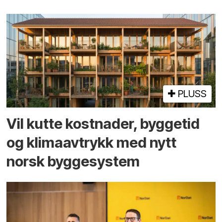
PLUSS
Vil kutte kostnader, byggetid
og klima­avtrykk med nytt
norsk bygge­system