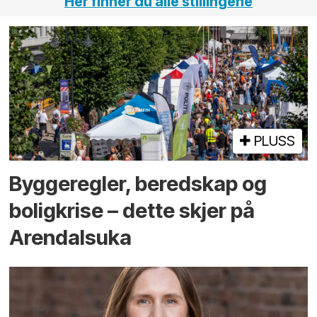
Her finner du alle stillingene
PLUSS
Bygge­regler, beredskap og
bolig­krise – dette skjer på
Arendals­uka