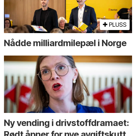
PLUSS
Nådde milliard­­milepæl i Norge
Ny vending i drivstoffdramaet:
Rødt åpner for nye avgiftskutt