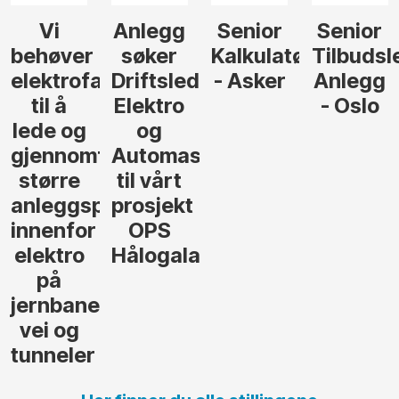
Senior
Senior
Prosjekteringsled
Rådgive
Kalkulatør
Tilbudsleder
ingeniør
der
- Asker
Anlegg
elektro,
- Oslo
Oslo
jon
andsvegen