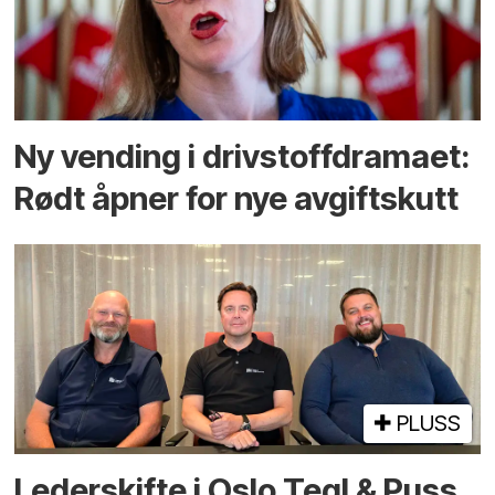
Ny vending i drivstoffdramaet:
Rødt åpner for nye avgiftskutt
PLUSS
Lederskifte i Oslo Tegl & Puss