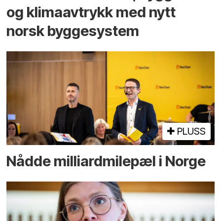
og klima­avtrykk med nytt
norsk bygge­system
PLUSS
Nådde milliard­­milepæl i Norge