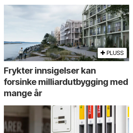
PLUSS
Frykter innsigelser kan
forsinke milliard­utbygging med
mange år