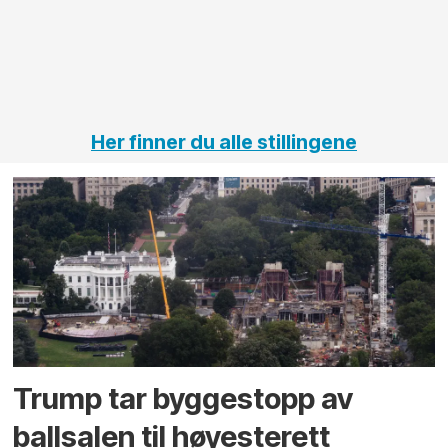
på
jernbane,
vei og
tunneler
Her finner du alle stillingene
Trump tar byggestopp av
ballsalen til høyesterett