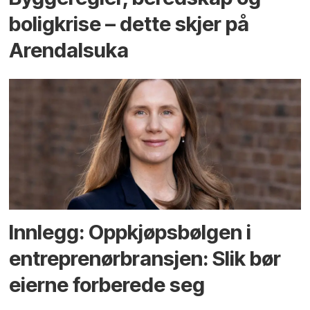
bolig­krise – dette skjer på
Arendals­uka
Innlegg: Oppkjøps­bølgen i
entreprenør­bransjen: Slik bør
eierne forberede seg