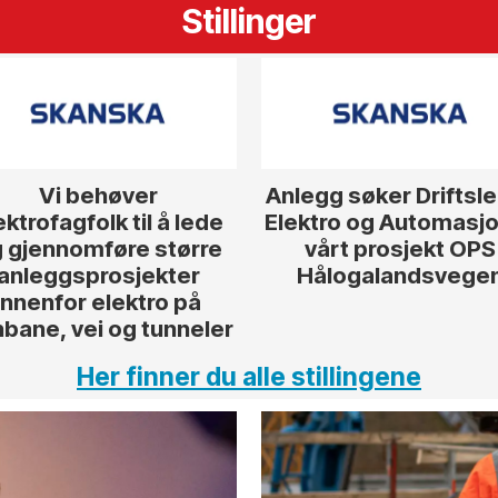
Stillinger
Vi behøver
Anlegg søker Driftsl
ektrofagfolk til å lede
Elektro og Automasjon
 gjennomføre større
vårt prosjekt OPS
anleggsprosjekter
Hålogalandsvege
innenfor elektro på
nbane, vei og tunneler
Her finner du alle stillingene