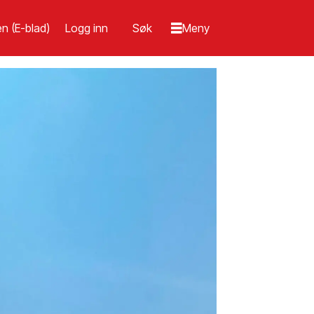
n (E-blad)
Logg inn