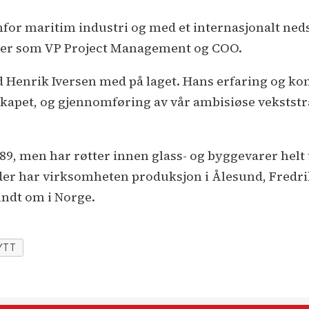
enfor maritim industri og med et internasjonalt ne
linger som VP Project Management og COO.
d Henrik Iversen med på laget. Hans erfaring og kom
lskapet, og gjennomføring av vår ambisiøse vekststr
1989, men har røtter innen glass- og byggevarer helt
ader har virksomheten produksjon i Ålesund, Fredr
undt om i Norge.
YTT