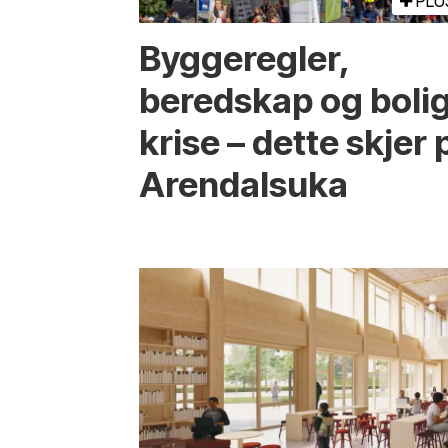
PLU
Bygge­regler,
beredskap og boli
krise – dette skjer 
Arendals­uka