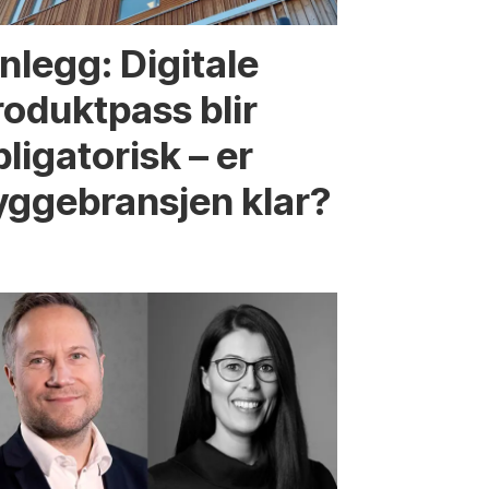
nnlegg: Digitale
roduktpass blir
ligatorisk – er
yggebransjen klar?