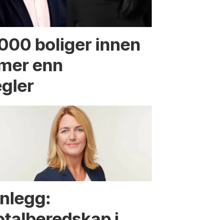
.000 boliger innen
 mer enn
egler
nnlegg:
otalberedskap i