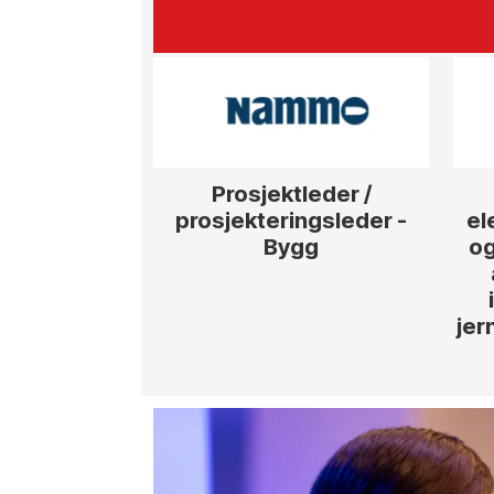
Prosjektleder /
prosjekteringsleder -
el
Bygg
og
jer