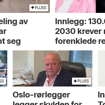
PLUSS
eling av
Innlegg: 130
ar
2030 krever
t seg
forenklede r
SS
PLUSS
Oslo-rørlegger
I
legger skylden for
T