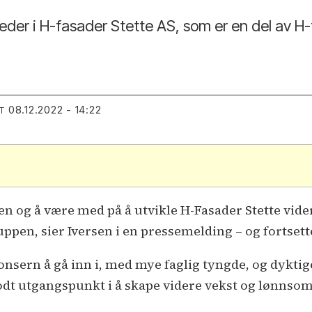
leder i H-fasader Stette AS, som er en del av H
08.12.2022 - 14:22
T
bben og å være med på å utvikle H-Fasader Stette vid
ppen, sier Iversen i en pressemelding – og fortsett
nsern å gå inn i, med mye faglig tyngde, og dyktig
godt utgangspunkt i å skape videre vekst og lønnso