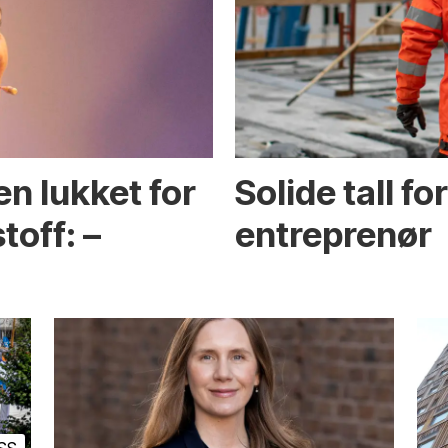
en lukket for
Solide tall f
toff: –
entreprenør