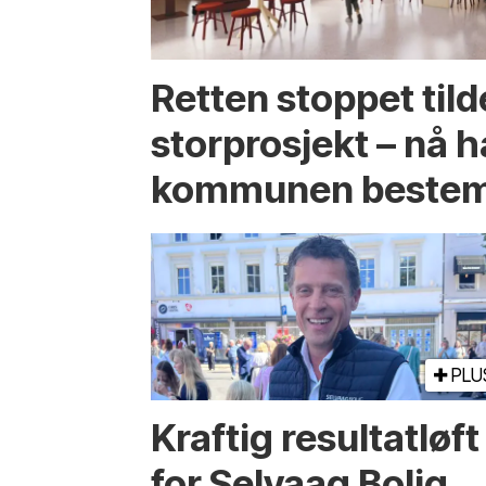
Retten stoppet tild
storprosjekt – nå h
kommunen bestem
PLU
Kraftig resultatløft
for Selvaag Bolig