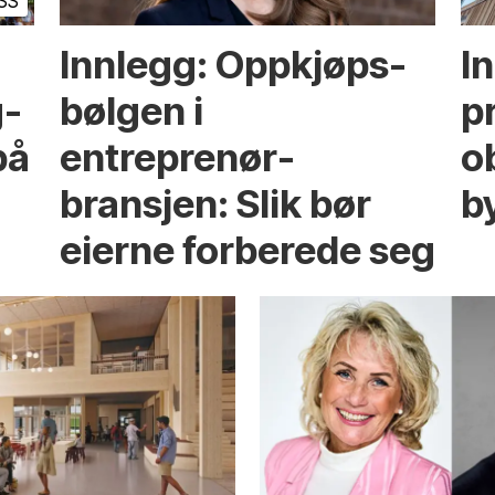
SS
Innlegg: Oppkjøps­
I
g­
bølgen i
p
på
entreprenør­
ob
bransjen: Slik bør
b
eierne forberede seg