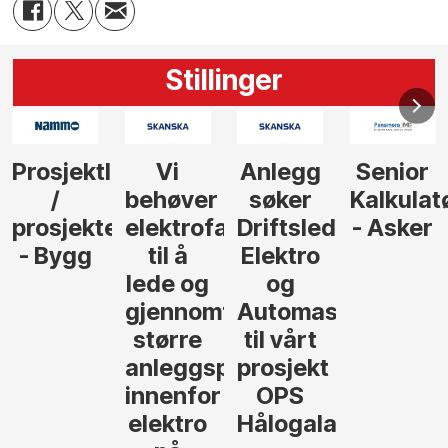
Stillinger
Anlegg
Senior
Senior
Prosjekt
søker
Kalkulatør
Tilbudsleder
r
agfolk
Driftsleder
- Asker
Anlegg
Elektro
- Oslo
og
føre
Automasjon
til vårt
rosjekter
prosjekt
OPS
Hålogalandsvegen