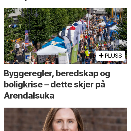
PLUSS
Bygge­regler, beredskap og
bolig­krise – dette skjer på
Arendals­uka