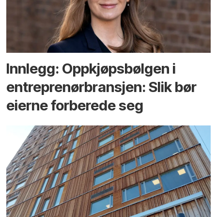
Innlegg: Oppkjøps­bølgen i
entreprenør­bransjen: Slik bør
eierne forberede seg