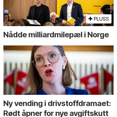
PLUSS
Nådde milliard­­milepæl i Norge
Ny vending i drivstoffdramaet:
Rødt åpner for nye avgiftskutt