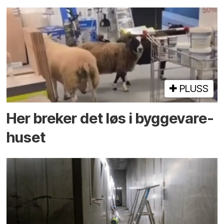
PLUSS
Her breker det løs i bygge­vare­
huset