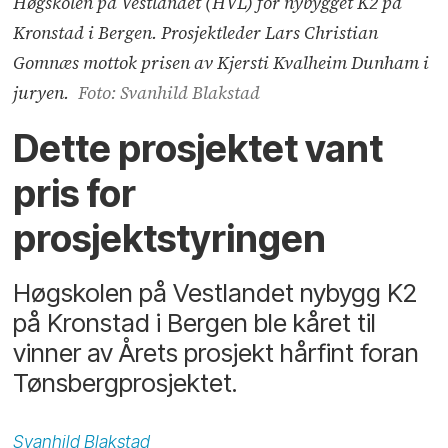
Høgskolen på Vestlandet (HVL) for nybygget K2 på
Kronstad i Bergen. Prosjektleder Lars Christian
Gomnæs mottok prisen av Kjersti Kvalheim Dunham i
juryen.
Foto: Svanhild Blakstad
Dette prosjektet vant
pris for
prosjektstyringen
Høgskolen på Vestlandet nybygg K2
på Kronstad i Bergen ble kåret til
vinner av Årets prosjekt hårfint foran
Tønsbergprosjektet.
Svanhild
Blakstad