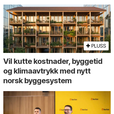
PLUSS
Vil kutte kostnader, byggetid
og klima­avtrykk med nytt
norsk bygge­system