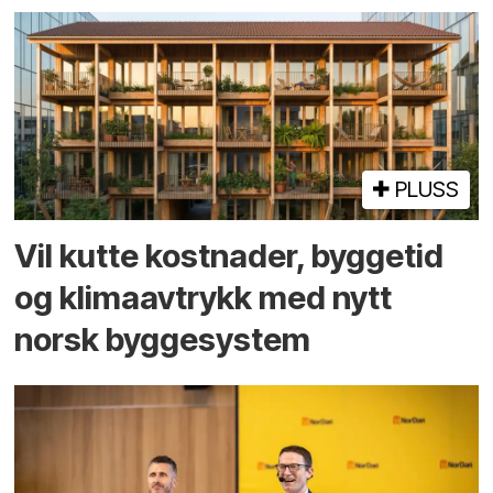
PLUSS
Vil kutte kostnader, byggetid
og klima­avtrykk med nytt
norsk bygge­system