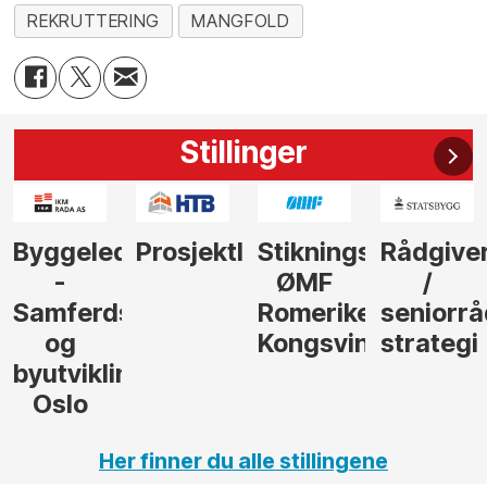
REKRUTTERING
MANGFOLD
Stillinger
der
Prosjektleder
Stikningsingeniør
Rådgiver
Anleggs
ØMF
/
til
sel
Romerike
seniorrådgiver
hotellpr
Kongsvinger
strategi
i Gulen
ng,
Her finner du alle stillingene