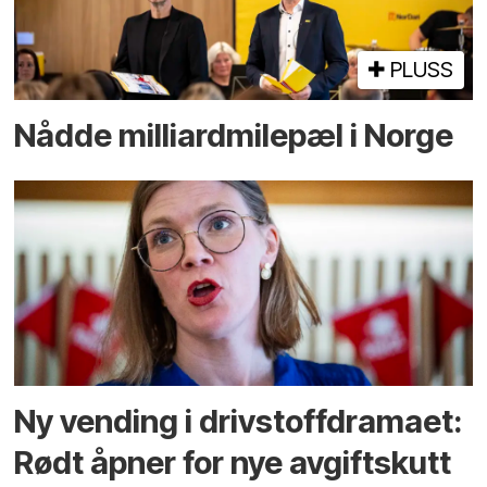
PLUSS
Nådde milliard­­milepæl i Norge
Ny vending i drivstoffdramaet:
Rødt åpner for nye avgiftskutt