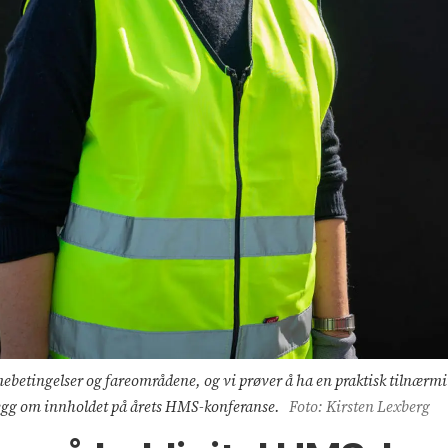
ebetingelser og fareområdene, og vi prøver å ha en praktisk tilnærmi
legg om innholdet på årets HMS-konferanse.
Foto: Kirsten Lexberg