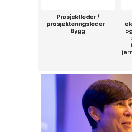
Prosjektleder /
prosjekteringsleder -
el
Bygg
og
jer