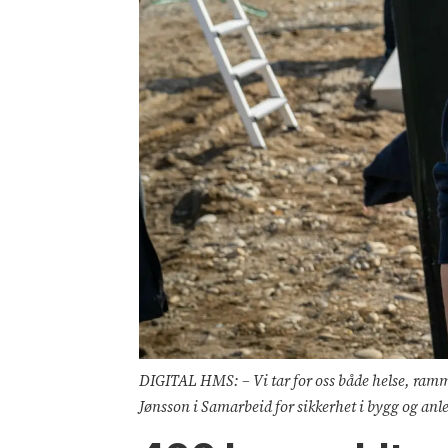
DIGITAL HMS: – Vi tar for oss både helse, ramm
Jønsson i Samarbeid for sikkerhet i bygg og an