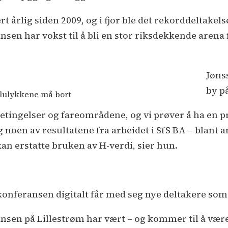
 årlig siden 2009, og i fjor ble det rekorddeltake
sen har vokst til å bli en stor riksdekkende arena 
Jøns
by p
allulykkene må bort
betingelser og fareområdene, og vi prøver å ha en
g noen av resultatene fra arbeidet i SfS BA – blant an
kan erstatte bruken av H-verdi, sier hun.
konferansen digitalt får med seg nye deltakere som 
nsen på Lillestrøm har vært – og kommer til å være