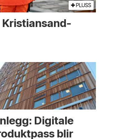
PLUSS
or Kristiansand-
nnlegg: Digitale
roduktpass blir