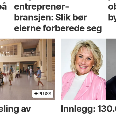
på
entreprenør­
ob
bransjen: Slik bør
b
eierne forberede seg
PLUSS
eling av
Innlegg: 130