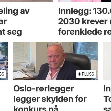
eling av
Innlegg: 130
ar
2030 krever
t seg
forenklede r
SS
PLUSS
Oslo-rørlegger
I
legger skylden for
T
konkurs på
sa