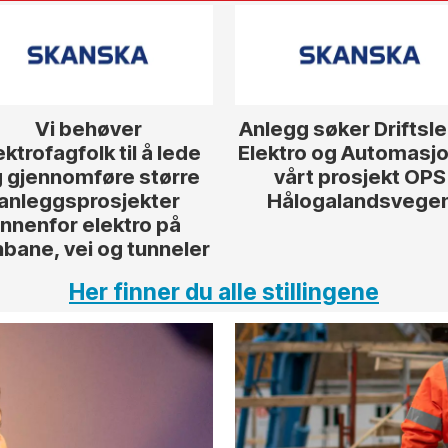
Vi behøver
Anlegg søker Driftsl
ektrofagfolk til å lede
Elektro og Automasjon
 gjennomføre større
vårt prosjekt OPS
anleggsprosjekter
Hålogalandsvege
innenfor elektro på
nbane, vei og tunneler
Her finner du alle stillingene