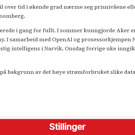
il over tid i økende grad nærme seg prisnivåene ell
Bloomberg.
erede i gang for fullt. I sommer kunngjorde Aker en
ay. I samarbeid med OpenAI og prosessorkjempen N
nstig intelligens i Narvik. Onsdag forrige uke inngik
t på bakgrunn av det høye strømforbruket slike dat
Stillinger