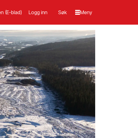
n (E-blad)
Logg inn