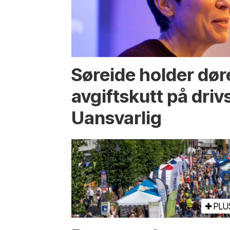
Søreide holder dør
avgiftskutt på drivs
Uansvarlig
PLU