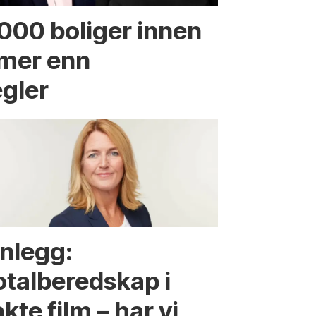
.000 boliger innen
 mer enn
egler
nnlegg:
otalberedskap i
kte film – har vi