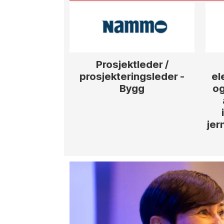
Prosjektleder /
prosjekteringsleder -
el
Bygg
og
jer