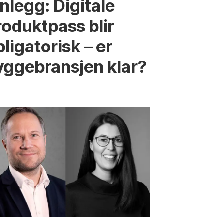
nnlegg: Digitale
roduktpass blir
ligatorisk – er
yggebransjen klar?