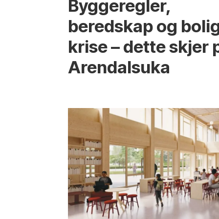
Bygge­regler,
beredskap og boli
krise – dette skjer 
Arendals­uka