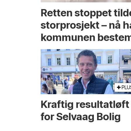
Retten stoppet tild
storprosjekt – nå h
kommunen bestem
PLU
Kraftig resultatløft
for Selvaag Bolig