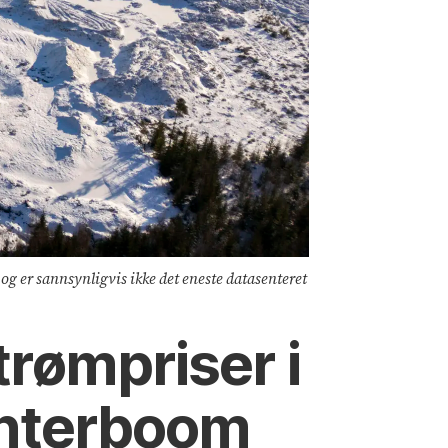
 og er sannsynligvis ikke det eneste datasenteret
trømpriser i
enterboom