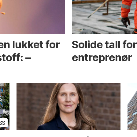
en lukket for
Solide tall f
toff: –
entreprenør
SS