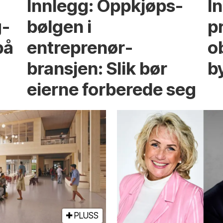
Innlegg: Oppkjøps­
I
g­
bølgen i
p
på
entreprenør­
ob
bransjen: Slik bør
b
eierne forberede seg
PLUSS