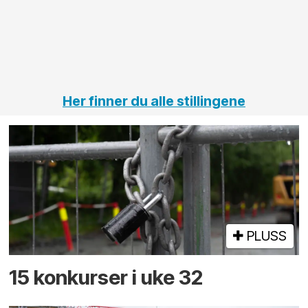
på
jernbane,
vei og
tunneler
Her finner du alle stillingene
PLUSS
15 konkurser i uke 32