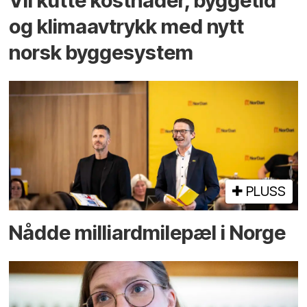
Vil kutte kostnader, byggetid
og klima­avtrykk med nytt
norsk bygge­system
PLUSS
Nådde milliard­­milepæl i Norge