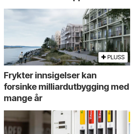
PLUSS
Frykter innsigelser kan
forsinke milliard­utbygging med
mange år