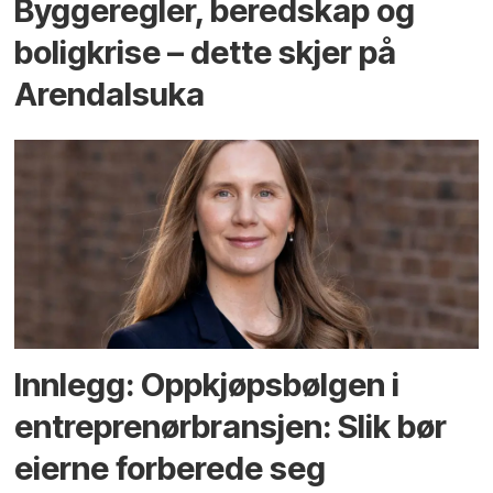
Bygge­regler, beredskap og
bolig­krise – dette skjer på
Arendals­uka
Innlegg: Oppkjøps­bølgen i
entreprenør­bransjen: Slik bør
eierne forberede seg